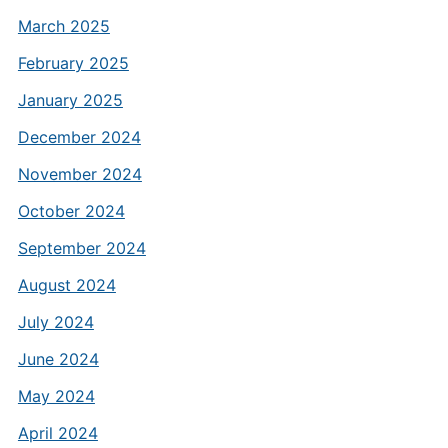
March 2025
February 2025
January 2025
December 2024
November 2024
October 2024
September 2024
August 2024
July 2024
June 2024
May 2024
April 2024