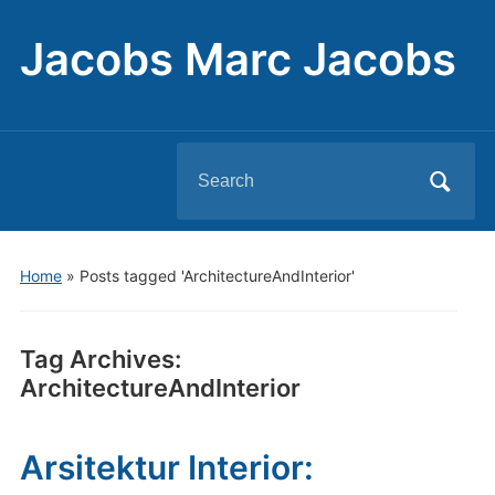
Jacobs Marc Jacobs
Search
for:
Home
»
Posts tagged 'ArchitectureAndInterior'
Tag Archives:
ArchitectureAndInterior
Arsitektur Interior: