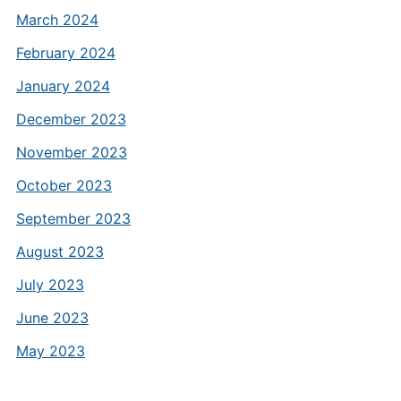
March 2024
February 2024
January 2024
December 2023
November 2023
October 2023
September 2023
August 2023
July 2023
June 2023
May 2023