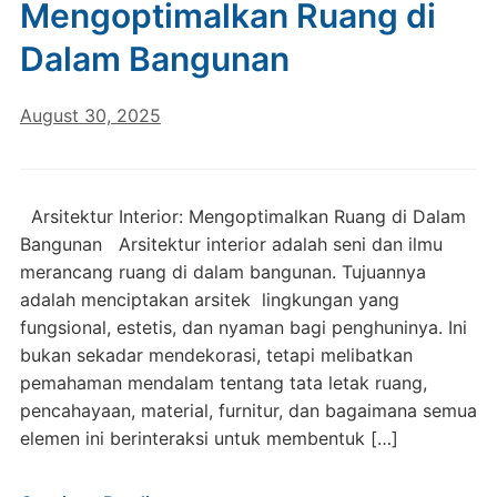
Mengoptimalkan Ruang di
Dalam Bangunan
August 30, 2025
Arsitektur Interior: Mengoptimalkan Ruang di Dalam
Bangunan Arsitektur interior adalah seni dan ilmu
merancang ruang di dalam bangunan. Tujuannya
adalah menciptakan arsitek lingkungan yang
fungsional, estetis, dan nyaman bagi penghuninya. Ini
bukan sekadar mendekorasi, tetapi melibatkan
pemahaman mendalam tentang tata letak ruang,
pencahayaan, material, furnitur, dan bagaimana semua
elemen ini berinteraksi untuk membentuk […]