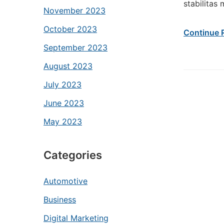
stabilitas
November 2023
October 2023
Continue 
September 2023
August 2023
July 2023
June 2023
May 2023
Categories
Automotive
Business
Digital Marketing