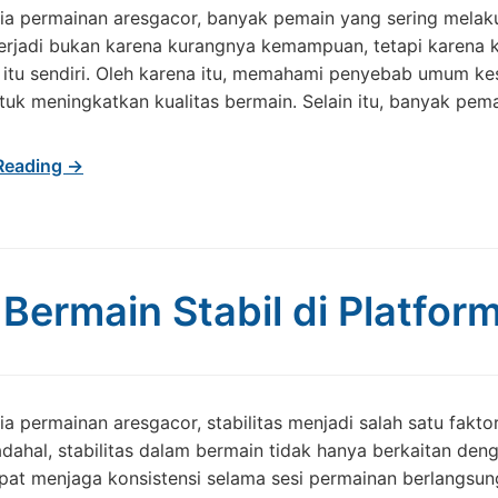
a permainan aresgacor, banyak pemain yang sering melakuk
terjadi bukan karena kurangnya kemampuan, tetapi karena
itu sendiri. Oleh karena itu, memahami penyebab umum ke
tuk meningkatkan kualitas bermain. Selain itu, banyak pema
Reading →
 Bermain Stabil di Platf
a permainan aresgacor, stabilitas menjadi salah satu fakto
dahal, stabilitas dalam bermain tidak hanya berkaitan den
at menjaga konsistensi selama sesi permainan berlangsun