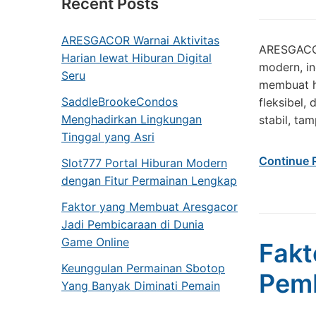
Recent Posts
ARESGACOR Warnai Aktivitas
ARESGACOR
Harian lewat Hiburan Digital
modern, i
Seru
membuat hi
SaddleBrookeCondos
fleksibel
Menghadirkan Lingkungan
stabil, tam
Tinggal yang Asri
Continue 
Slot777 Portal Hiburan Modern
dengan Fitur Permainan Lengkap
Faktor yang Membuat Aresgacor
Jadi Pembicaraan di Dunia
Game Online
Fakt
Keunggulan Permainan Sbotop
Pemb
Yang Banyak Diminati Pemain