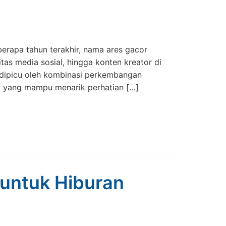
erapa tahun terakhir, nama ares gacor
tas media sosial, hingga konten kreator di
an dipicu oleh kombinasi perkembangan
tal yang mampu menarik perhatian […]
 untuk Hiburan