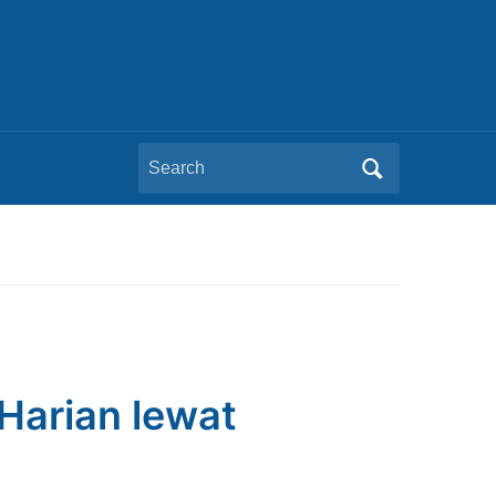
Search
for:
Harian lewat