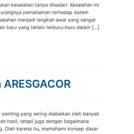
an kesalahan tanpa disadari. Kesalahan ini
 kurangnya pemahaman terhadap sistem
salahan menjadi langkah awal yang sangat
in baru yang terlalu terburu-buru dalam […]
orm ARESGACOR
r penting yang sering diabaikan oleh banyak
gan hasil, tetapi juga dengan bagaimana
g. Oleh karena itu, memahami konsep dasar