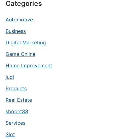
Categories
Automotive
Business
Digital Marketing
Game Online
Home Improvement
judi
Products
Real Estate
sbobet88
Services
Slot