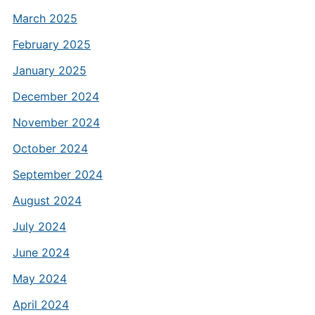
March 2025
February 2025
January 2025
December 2024
November 2024
October 2024
September 2024
August 2024
July 2024
June 2024
May 2024
April 2024