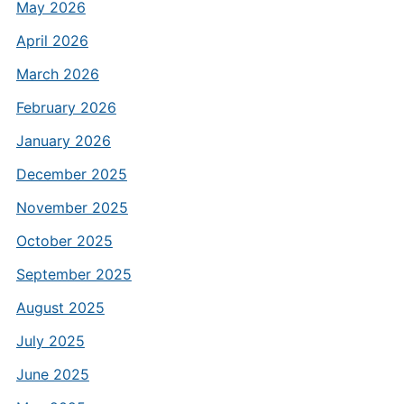
May 2026
April 2026
March 2026
February 2026
January 2026
December 2025
November 2025
October 2025
September 2025
August 2025
July 2025
June 2025