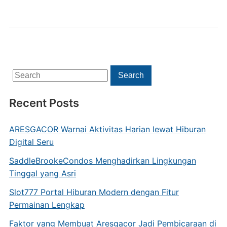
Search
Search
for:
Recent Posts
ARESGACOR Warnai Aktivitas Harian lewat Hiburan
Digital Seru
SaddleBrookeCondos Menghadirkan Lingkungan
Tinggal yang Asri
Slot777 Portal Hiburan Modern dengan Fitur
Permainan Lengkap
Faktor yang Membuat Aresgacor Jadi Pembicaraan di