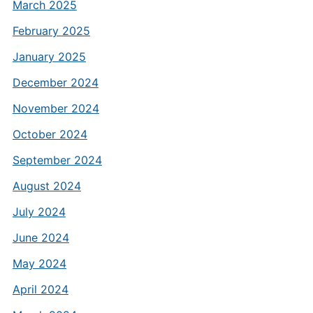
March 2025
February 2025
January 2025
December 2024
November 2024
October 2024
September 2024
August 2024
July 2024
June 2024
May 2024
April 2024