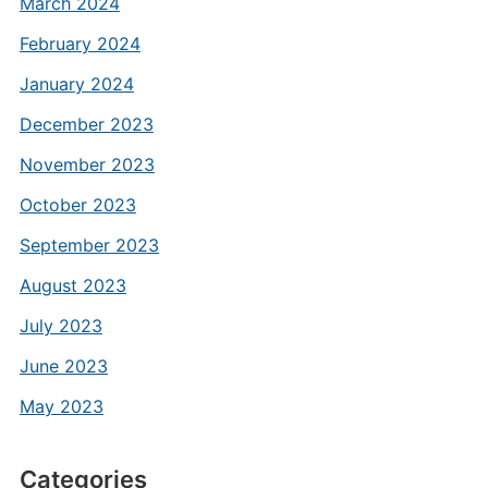
March 2024
February 2024
January 2024
December 2023
November 2023
October 2023
September 2023
August 2023
July 2023
June 2023
May 2023
Categories