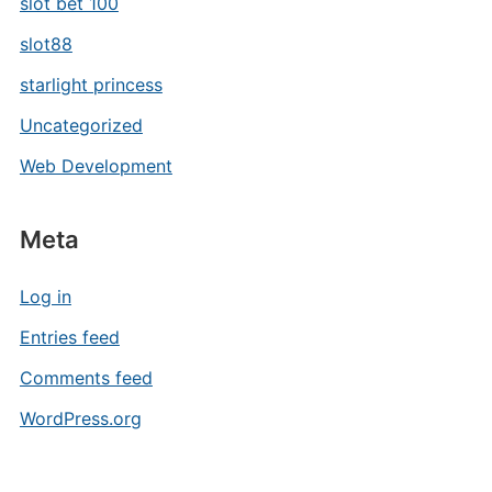
slot bet 100
slot88
starlight princess
Uncategorized
Web Development
Meta
Log in
Entries feed
Comments feed
WordPress.org