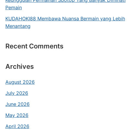
Keunggulan Permainan Sbotop Yang Banyak Diminati
Pemain
KUDAHOKI88 Membawa Nuansa Bermain yang Lebih
Menantang
Recent Comments
Archives
August 2026
July 2026
June 2026
May 2026
April 2026