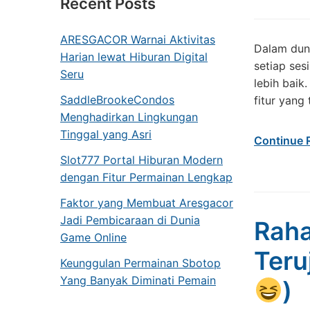
Recent Posts
ARESGACOR Warnai Aktivitas
Dalam dun
Harian lewat Hiburan Digital
setiap se
Seru
lebih baik
SaddleBrookeCondos
fitur yang
Menghadirkan Lingkungan
Tinggal yang Asri
Continue 
Slot777 Portal Hiburan Modern
dengan Fitur Permainan Lengkap
Faktor yang Membuat Aresgacor
Jadi Pembicaraan di Dunia
Raha
Game Online
Teru
Keunggulan Permainan Sbotop
Yang Banyak Diminati Pemain
)