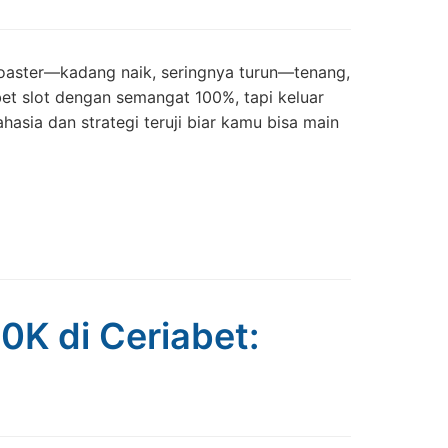
 coaster—kadang naik, seringnya turun—tenang,
t slot dengan semangat 100%, tapi keluar
rahasia dan strategi teruji biar kamu bisa main
0K di Ceriabet: