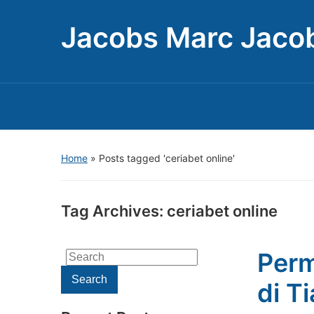
Jacobs Marc Jaco
Home
»
Posts tagged 'ceriabet online'
Tag Archives:
ceriabet online
Perm
Search
for:
Search
di T