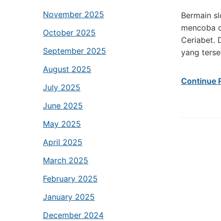
November 2025
Bermain sl
mencoba de
October 2025
Ceriabet. 
September 2025
yang terse
August 2025
Continue 
July 2025
June 2025
May 2025
April 2025
March 2025
February 2025
January 2025
December 2024