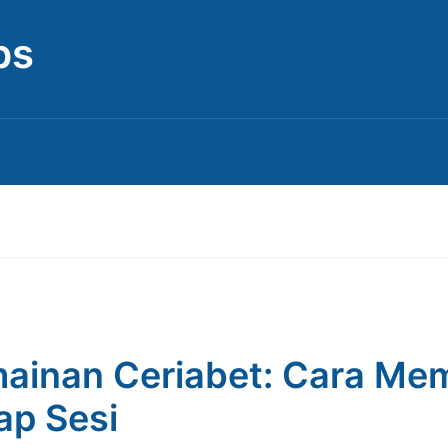
bs
ainan Ceriabet: Cara Me
iap Sesi