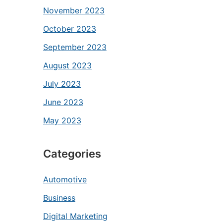
November 2023
October 2023
September 2023
August 2023
July 2023
June 2023
May 2023
Categories
Automotive
Business
Digital Marketing