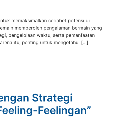
ntuk memaksimalkan ceriabet potensi di
u pemain memperoleh pengalaman bermain yang
egi, pengelolaan waktu, serta pemanfaatan
arena itu, penting untuk mengetahui […]
engan Strategi
Feeling-Feelingan”