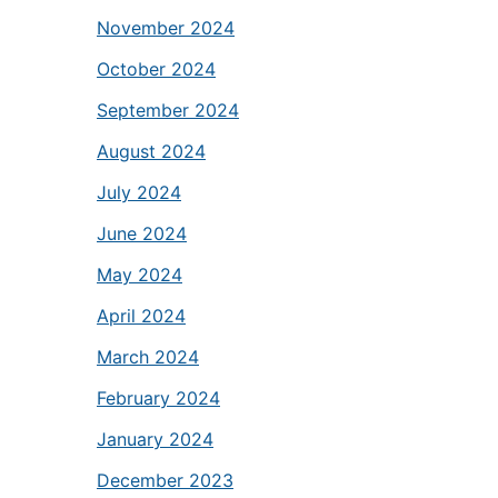
November 2024
October 2024
September 2024
August 2024
July 2024
June 2024
May 2024
April 2024
March 2024
February 2024
January 2024
December 2023