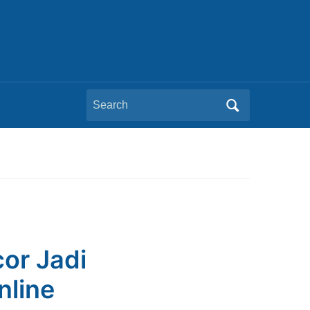
Search
for:
or Jadi
nline