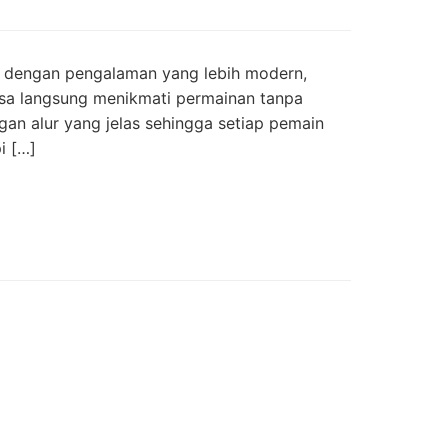
i dengan pengalaman yang lebih modern,
isa langsung menikmati permainan tanpa
n alur yang jelas sehingga setiap pemain
i […]