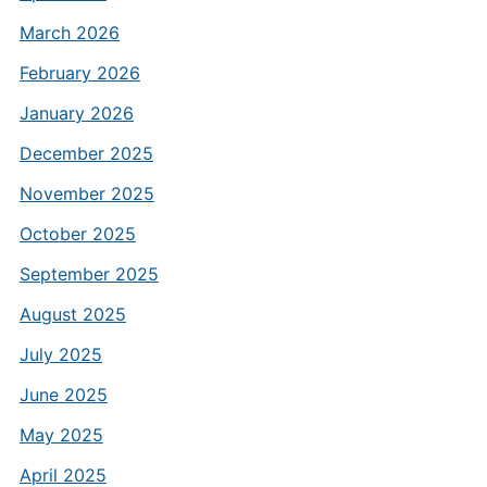
March 2026
February 2026
January 2026
December 2025
November 2025
October 2025
September 2025
August 2025
July 2025
June 2025
May 2025
April 2025