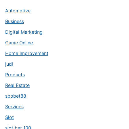
Automotive
Business
Digital Marketing
Game Online
Home Improvement
judi
Products
Real Estate
sbobet88
Services
Slot
slot bet 100