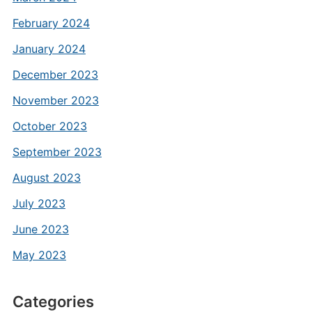
February 2024
January 2024
December 2023
November 2023
October 2023
September 2023
August 2023
July 2023
June 2023
May 2023
Categories