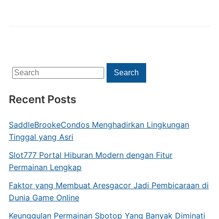
Search
Search
for:
Recent Posts
SaddleBrookeCondos Menghadirkan Lingkungan
Tinggal yang Asri
Slot777 Portal Hiburan Modern dengan Fitur
Permainan Lengkap
Faktor yang Membuat Aresgacor Jadi Pembicaraan di
Dunia Game Online
Keunggulan Permainan Sbotop Yang Banyak Diminati