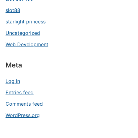
slot88
starlight princess
Uncategorized
Web Development
Meta
Log in
Entries feed
Comments feed
WordPress.org