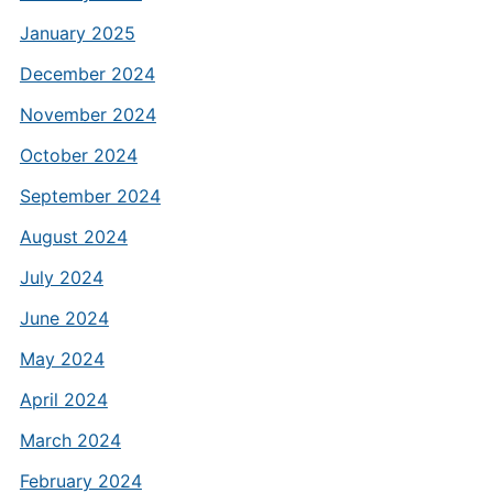
January 2025
December 2024
November 2024
October 2024
September 2024
August 2024
July 2024
June 2024
May 2024
April 2024
March 2024
February 2024