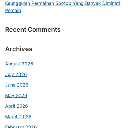
Keunggulan Permainan Sbotop Yang Banyak Diminati
Pemain
Recent Comments
Archives
August 2026
July 2026
June 2026
May 2026
April 2026
March 2026
February 2026