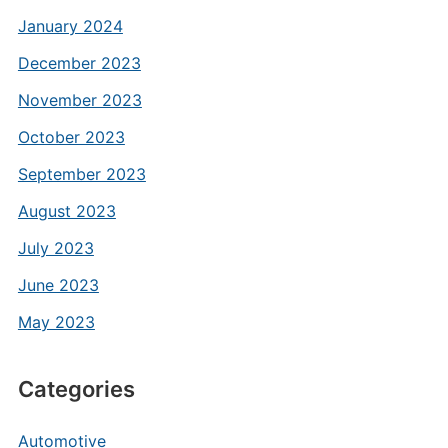
January 2024
December 2023
November 2023
October 2023
September 2023
August 2023
July 2023
June 2023
May 2023
Categories
Automotive