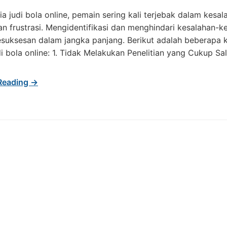
a judi bola online, pemain sering kali terjebak dalam kes
dan frustrasi. Mengidentifikasi dan menghindari kesalahan-
suksesan dalam jangka panjang. Berikut adalah beberapa k
i bola online: 1. Tidak Melakukan Penelitian yang Cukup Sa
Reading →