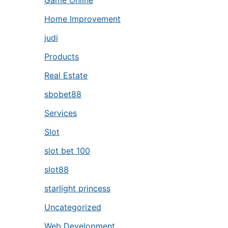
Game Online
Home Improvement
judi
Products
Real Estate
sbobet88
Services
Slot
slot bet 100
slot88
starlight princess
Uncategorized
Web Development