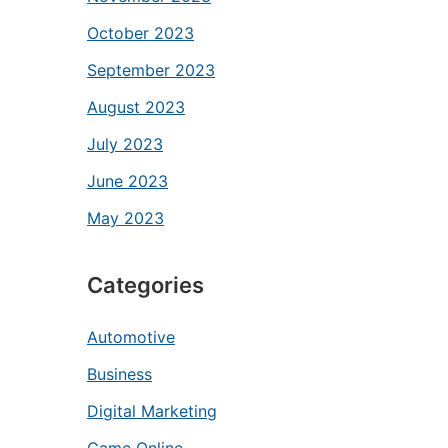
October 2023
September 2023
August 2023
July 2023
June 2023
May 2023
Categories
Automotive
Business
Digital Marketing