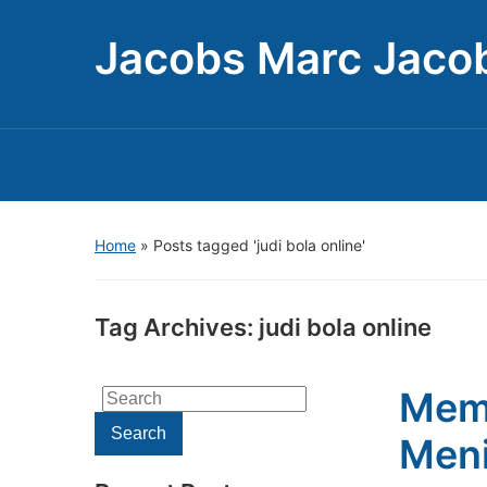
Jacobs Marc Jaco
Home
»
Posts tagged 'judi bola online'
Tag Archives:
judi bola online
Mema
Search
for:
Search
Men