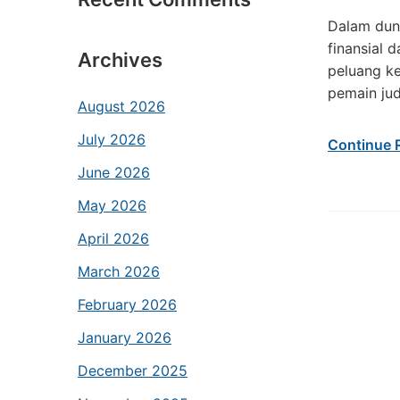
Dalam duni
finansial 
Archives
peluang ke
pemain jud
August 2026
July 2026
Continue 
June 2026
May 2026
April 2026
March 2026
February 2026
January 2026
December 2025