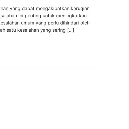
alahan yang dapat mengakibatkan kerugian
kesalahan ini penting untuk meningkatkan
esalahan umum yang perlu dihindari oleh
lah satu kesalahan yang sering […]