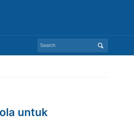
Search
for:
ola untuk