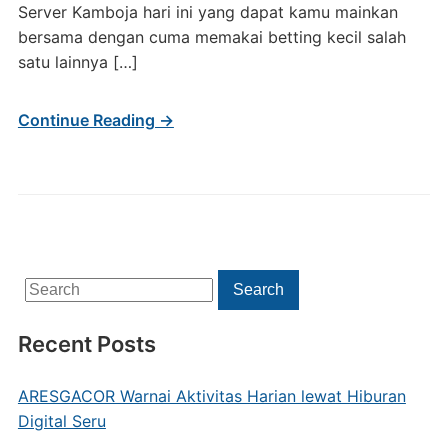
Server Kamboja hari ini yang dapat kamu mainkan
bersama dengan cuma memakai betting kecil salah
satu lainnya […]
Continue Reading →
Search
Search
for:
Recent Posts
ARESGACOR Warnai Aktivitas Harian lewat Hiburan
Digital Seru