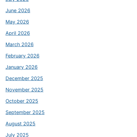
June 2026
May 2026
April 2026
March 2026
February 2026
January 2026
December 2025
November 2025
October 2025
September 2025
August 2025
July 2025