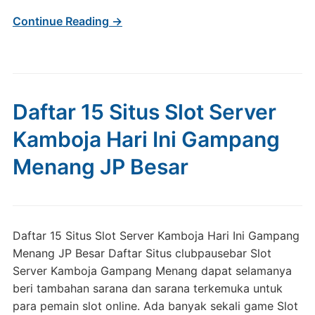
Continue Reading →
Daftar 15 Situs Slot Server
Kamboja Hari Ini Gampang
Menang JP Besar
Daftar 15 Situs Slot Server Kamboja Hari Ini Gampang
Menang JP Besar Daftar Situs clubpausebar Slot
Server Kamboja Gampang Menang dapat selamanya
beri tambahan sarana dan sarana terkemuka untuk
para pemain slot online. Ada banyak sekali game Slot