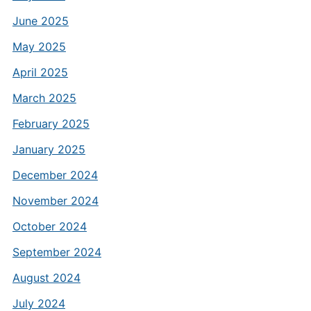
June 2025
May 2025
April 2025
March 2025
February 2025
January 2025
December 2024
November 2024
October 2024
September 2024
August 2024
July 2024