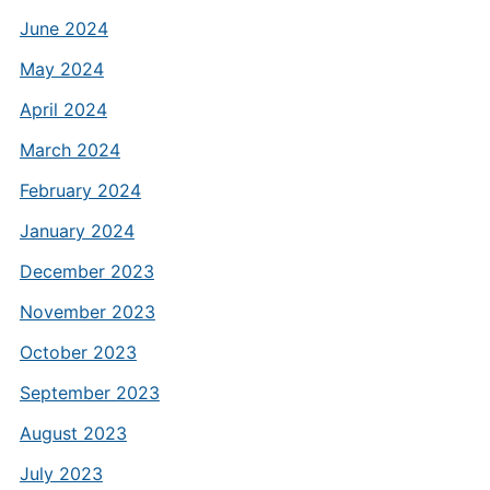
June 2024
May 2024
April 2024
March 2024
February 2024
January 2024
December 2023
November 2023
October 2023
September 2023
August 2023
July 2023