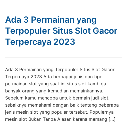
Ada 3 Permainan yang
Terpopuler Situs Slot Gacor
Terpercaya 2023
Ada 3 Permainan yang Terpopuler Situs Slot Gacor
Terpercaya 2023 Ada berbagai jenis dan tipe
permainan slot yang saat ini situs slot kamboja
banyak orang yang kemudian memainkannya.
Sebelum kamu mencoba untuk bermain judi slot,
sebaiknya memahami dengan baik tentang beberapa
jenis mesin slot yang populer tersebut. Populernya
mesin slot Bukan Tanpa Alasan karena memang […]