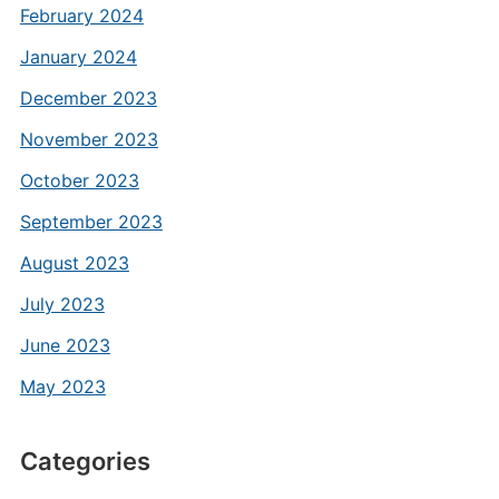
February 2024
January 2024
December 2023
November 2023
October 2023
September 2023
August 2023
July 2023
June 2023
May 2023
Categories