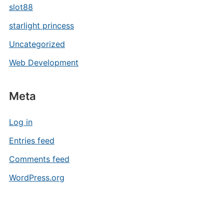
slot88
starlight princess
Uncategorized
Web Development
Meta
Log in
Entries feed
Comments feed
WordPress.org