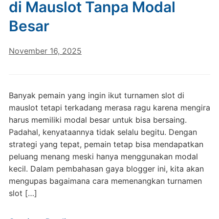
di Mauslot Tanpa Modal
Besar
November 16, 2025
Banyak pemain yang ingin ikut turnamen slot di
mauslot tetapi terkadang merasa ragu karena mengira
harus memiliki modal besar untuk bisa bersaing.
Padahal, kenyataannya tidak selalu begitu. Dengan
strategi yang tepat, pemain tetap bisa mendapatkan
peluang menang meski hanya menggunakan modal
kecil. Dalam pembahasan gaya blogger ini, kita akan
mengupas bagaimana cara memenangkan turnamen
slot […]