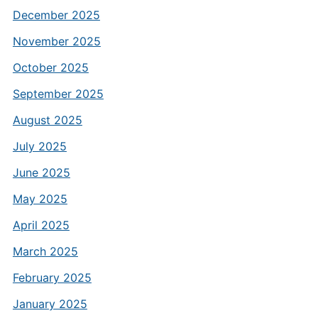
December 2025
November 2025
October 2025
September 2025
August 2025
July 2025
June 2025
May 2025
April 2025
March 2025
February 2025
January 2025