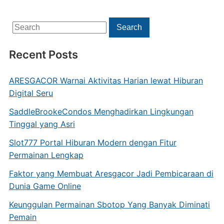
Search
Search
for:
Recent Posts
ARESGACOR Warnai Aktivitas Harian lewat Hiburan
Digital Seru
SaddleBrookeCondos Menghadirkan Lingkungan
Tinggal yang Asri
Slot777 Portal Hiburan Modern dengan Fitur
Permainan Lengkap
Faktor yang Membuat Aresgacor Jadi Pembicaraan di
Dunia Game Online
Keunggulan Permainan Sbotop Yang Banyak Diminati
Pemain