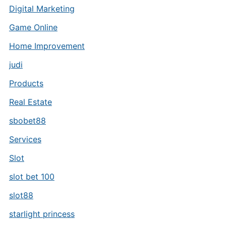
Digital Marketing
Game Online
Home Improvement
judi
Products
Real Estate
sbobet88
Services
Slot
slot bet 100
slot88
starlight princess