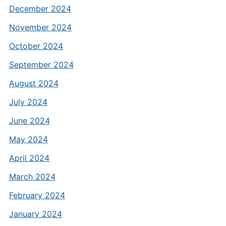
December 2024
November 2024
October 2024
September 2024
August 2024
July 2024
June 2024
May 2024
April 2024
March 2024
February 2024
January 2024