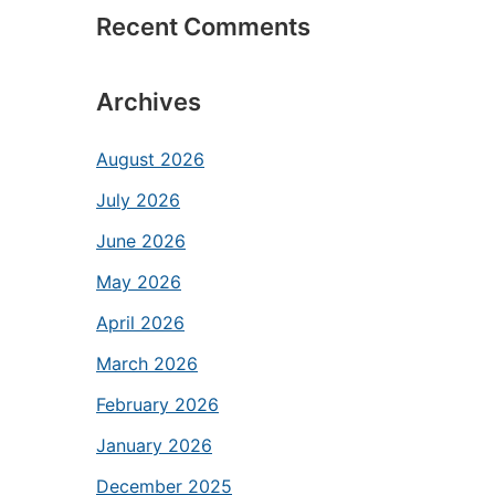
Recent Comments
Archives
August 2026
July 2026
June 2026
May 2026
April 2026
March 2026
February 2026
January 2026
December 2025