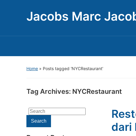
Jacobs Marc Jaco
Home
»
Posts tagged 'NYCRestaurant'
Tag Archives:
NYCRestaurant
Rest
Search
for:
Search
dari