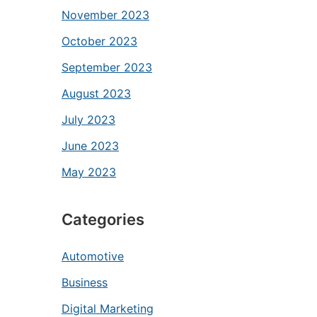
November 2023
October 2023
September 2023
August 2023
July 2023
June 2023
May 2023
Categories
Automotive
Business
Digital Marketing