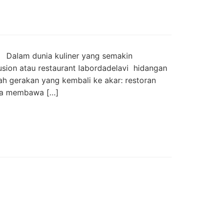
h Dalam dunia kuliner yang semakin
ion atau restaurant labordadelavi hidangan
uah gerakan yang kembali ke akar: restoran
juga membawa […]