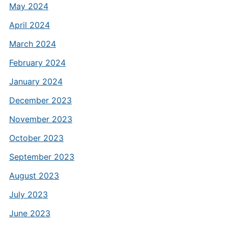
May 2024
April 2024
March 2024
February 2024
January 2024
December 2023
November 2023
October 2023
September 2023
August 2023
July 2023
June 2023