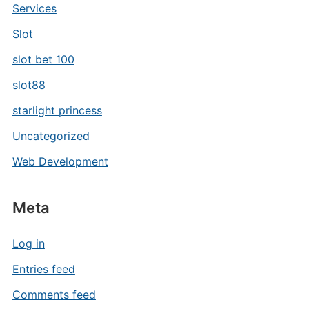
Services
Slot
slot bet 100
slot88
starlight princess
Uncategorized
Web Development
Meta
Log in
Entries feed
Comments feed