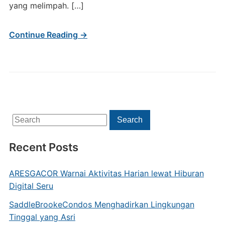
yang melimpah. […]
Continue Reading →
Search
Search
for:
Recent Posts
ARESGACOR Warnai Aktivitas Harian lewat Hiburan
Digital Seru
SaddleBrookeCondos Menghadirkan Lingkungan
Tinggal yang Asri