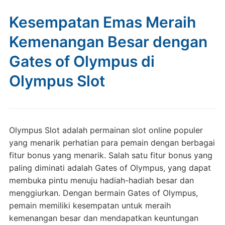
Kesempatan Emas Meraih
Kemenangan Besar dengan
Gates of Olympus di
Olympus Slot
Olympus Slot adalah permainan slot online populer
yang menarik perhatian para pemain dengan berbagai
fitur bonus yang menarik. Salah satu fitur bonus yang
paling diminati adalah Gates of Olympus, yang dapat
membuka pintu menuju hadiah-hadiah besar dan
menggiurkan. Dengan bermain Gates of Olympus,
pemain memiliki kesempatan untuk meraih
kemenangan besar dan mendapatkan keuntungan