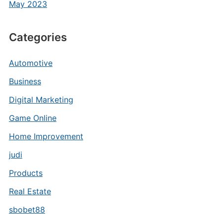
May 2023
Categories
Automotive
Business
Digital Marketing
Game Online
Home Improvement
judi
Products
Real Estate
sbobet88