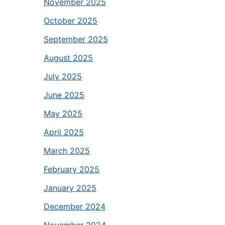
November 2025
October 2025
September 2025
August 2025
July 2025
June 2025
May 2025
April 2025
March 2025
February 2025
January 2025
December 2024