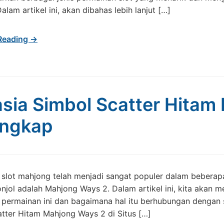
alam artikel ini, akan dibahas lebih lanjut […]
Reading →
sia Simbol Scatter Hitam
ungkap
slot mahjong telah menjadi sangat populer dalam beberapa
jol adalah Mahjong Ways 2. Dalam artikel ini, kita akan 
 permainan ini dan bagaimana hal itu berhubungan dengan
tter Hitam Mahjong Ways 2 di Situs […]