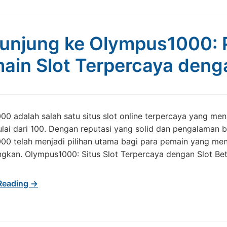
unjung ke Olympus1000:
ain Slot Terpercaya deng
0 adalah salah satu situs slot online terpercaya yang m
lai dari 100. Dengan reputasi yang solid dan pengalaman be
00 telah menjadi pilihan utama bagi para pemain yang men
kan. Olympus1000: Situs Slot Terpercaya dengan Slot Bet
Reading →