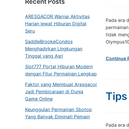
Recent Posts
ARESGACOR Warnai Aktivitas
Pada era d
Harian lewat Hiburan Digital
permainan 
Seru
tidak meng
SaddleBrookeCondos
Olympus100
Menghadirkan Lingkungan
Tinggal yang Asri
Continue 
Slot777 Portal Hiburan Modern
dengan Fitur Permainan Lengkap
Faktor yang Membuat Aresgacor
Jadi Pembicaraan di Dunia
Tips
Game Online
Keunggulan Permainan Sbotop
Yang Banyak Diminati Pemain
Pada era d