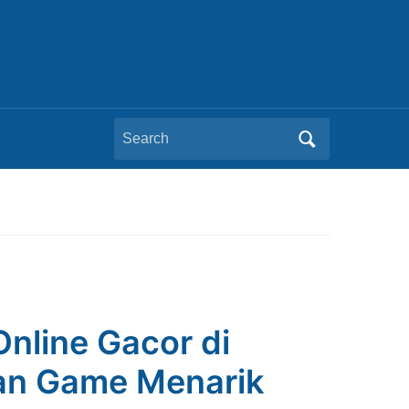
Search
for:
Online Gacor di
an Game Menarik