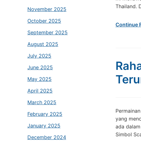
Thailand. D
November 2025
October 2025
Continue 
September 2025
August 2025
July 2025
Raha
June 2025
Ter
May 2025
April 2025
March 2025
Permainan 
February 2025
yang menon
January 2025
ada dalam
Simbol Sca
December 2024