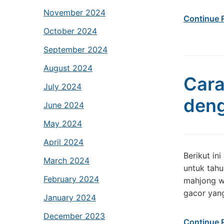
November 2024
Continue 
October 2024
September 2024
August 2024
Cara
July 2024
deng
June 2024
May 2024
April 2024
Berikut in
March 2024
untuk tahu
February 2024
mahjong wa
gacor yan
January 2024
December 2023
Continue 