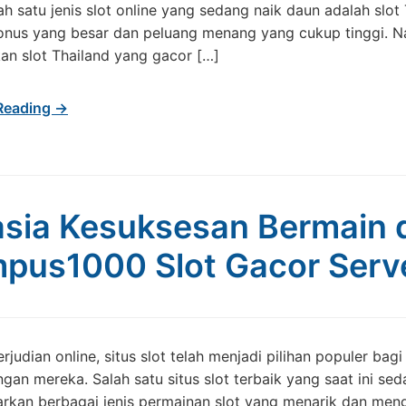
lah satu jenis slot online yang sedang naik daun adalah slot
nus yang besar dan peluang menang yang cukup tinggi. Nam
n slot Thailand yang gacor […]
Reading →
sia Kesuksesan Bermain d
pus1000 Slot Gacor Serve
erjudian online, situs slot telah menjadi pilihan populer 
gan mereka. Salah satu situs slot terbaik yang saat ini se
rkan berbagai jenis permainan slot yang menarik dan mengh