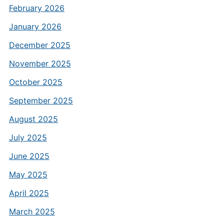
February 2026
January 2026
December 2025
November 2025
October 2025
September 2025
August 2025
July 2025
June 2025
May 2025
April 2025
March 2025