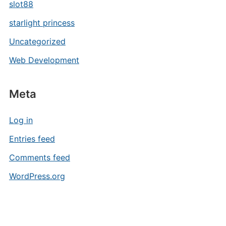
slot88
starlight princess
Uncategorized
Web Development
Meta
Log in
Entries feed
Comments feed
WordPress.org