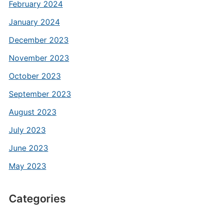
February 2024
January 2024
December 2023
November 2023
October 2023
September 2023
August 2023
July 2023
June 2023
May 2023
Categories