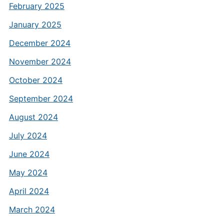
February 2025
January 2025
December 2024
November 2024
October 2024
September 2024
August 2024
July 2024
June 2024
May 2024
April 2024
March 2024