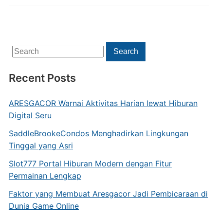
Search
Search
for:
Recent Posts
ARESGACOR Warnai Aktivitas Harian lewat Hiburan
Digital Seru
SaddleBrookeCondos Menghadirkan Lingkungan
Tinggal yang Asri
Slot777 Portal Hiburan Modern dengan Fitur
Permainan Lengkap
Faktor yang Membuat Aresgacor Jadi Pembicaraan di
Dunia Game Online