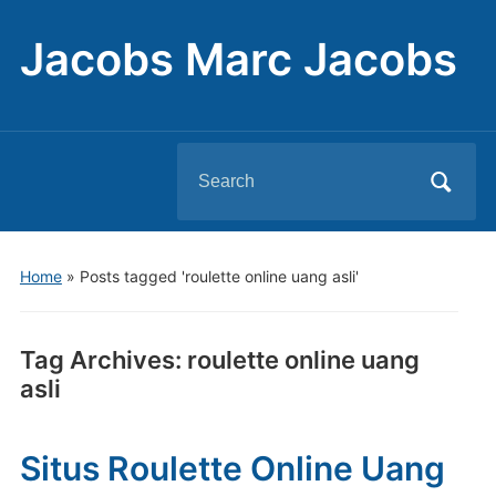
Jacobs Marc Jacobs
Search
for:
Home
»
Posts tagged 'roulette online uang asli'
Tag Archives:
roulette online uang
asli
Situs Roulette Online Uang