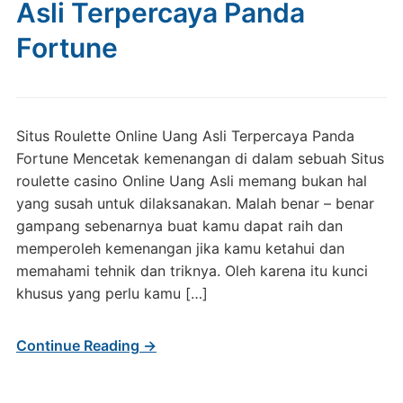
Asli Terpercaya Panda
Fortune
Situs Roulette Online Uang Asli Terpercaya Panda
Fortune Mencetak kemenangan di dalam sebuah Situs
roulette casino Online Uang Asli memang bukan hal
yang susah untuk dilaksanakan. Malah benar – benar
gampang sebenarnya buat kamu dapat raih dan
memperoleh kemenangan jika kamu ketahui dan
memahami tehnik dan triknya. Oleh karena itu kunci
khusus yang perlu kamu […]
Continue Reading →