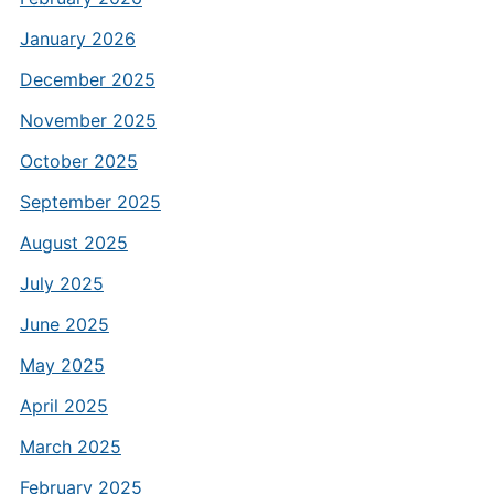
January 2026
December 2025
November 2025
October 2025
September 2025
August 2025
July 2025
June 2025
May 2025
April 2025
March 2025
February 2025