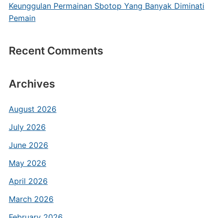
Keunggulan Permainan Sbotop Yang Banyak Diminati
Pemain
Recent Comments
Archives
August 2026
July 2026
June 2026
May 2026
April 2026
March 2026
February 2026