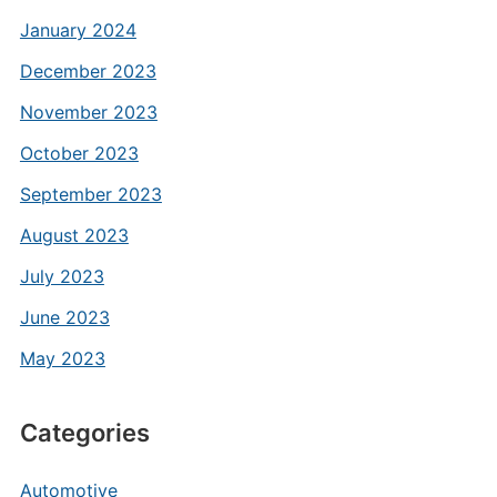
January 2024
December 2023
November 2023
October 2023
September 2023
August 2023
July 2023
June 2023
May 2023
Categories
Automotive