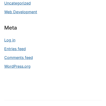
Uncategorized
Web Development
Meta
Log in
Entries feed
Comments feed
WordPress.org