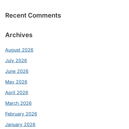
Recent Comments
Archives
August 2026
July 2026
June 2026
May 2026
April 2026
March 2026
February 2026
January 2026