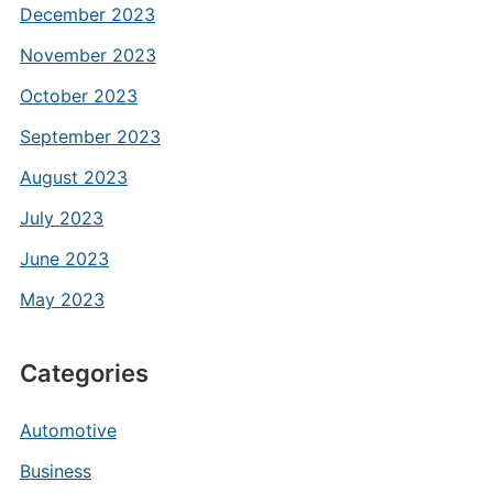
December 2023
November 2023
October 2023
September 2023
August 2023
July 2023
June 2023
May 2023
Categories
Automotive
Business