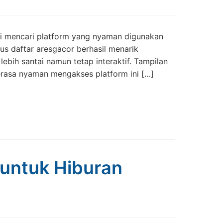
i mencari platform yang nyaman digunakan
tus daftar aresgacor berhasil menarik
bih santai namun tetap interaktif. Tampilan
rasa nyaman mengakses platform ini […]
 untuk Hiburan