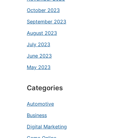
October 2023
September 2023
August 2023
July 2023
June 2023
May 2023
Categories
Automotive
Business
Digital Marketing