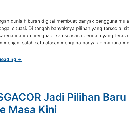
gan dunia hiburan digital membuat banyak pengguna mula
agai situasi. Di tengah banyaknya pilihan yang tersedia, si
karena mampu menghadirkan suasana bermain yang terasa le
an menjadi salah satu alasan mengapa banyak pengguna me
Reading →
GACOR Jadi Pilihan Baru
 Masa Kini