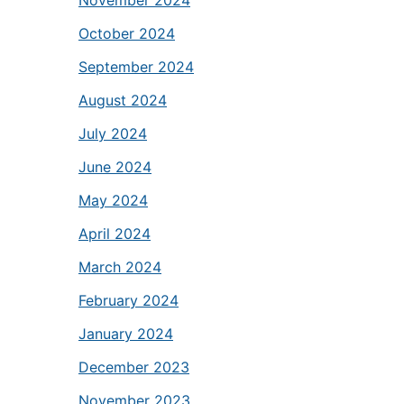
November 2024
October 2024
September 2024
August 2024
July 2024
June 2024
May 2024
April 2024
March 2024
February 2024
January 2024
December 2023
November 2023