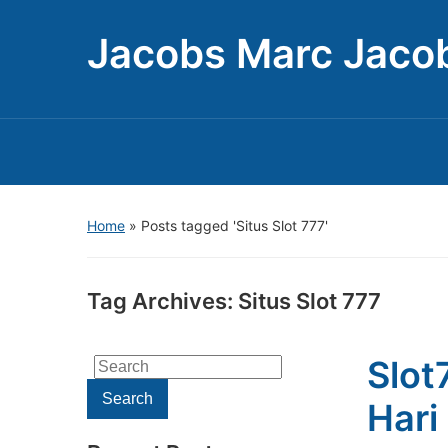
Jacobs Marc Jaco
Home
»
Posts tagged 'Situs Slot 777'
Tag Archives:
Situs Slot 777
Slot
Search
for:
Search
Hari 