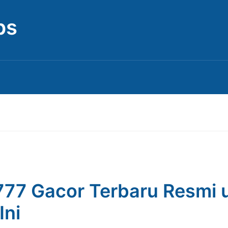
bs
777 Gacor Terbaru Resmi 
Ini