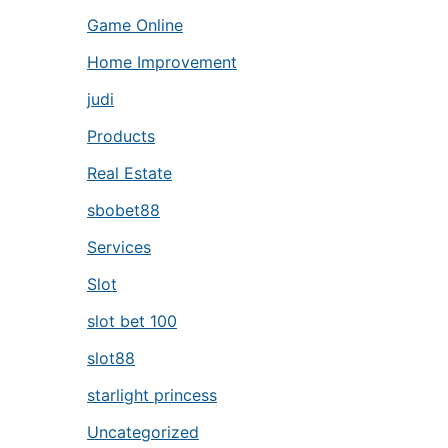
Game Online
Home Improvement
judi
Products
Real Estate
sbobet88
Services
Slot
slot bet 100
slot88
starlight princess
Uncategorized