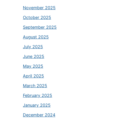
November 2025
October 2025
September 2025
August 2025
July 2025
June 2025
May 2025
April 2025
March 2025
February 2025
January 2025
December 2024