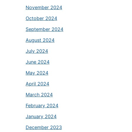
November 2024
October 2024
September 2024
August 2024
July 2024
June 2024
May 2024
April 2024
March 2024
February 2024
January 2024
December 2023