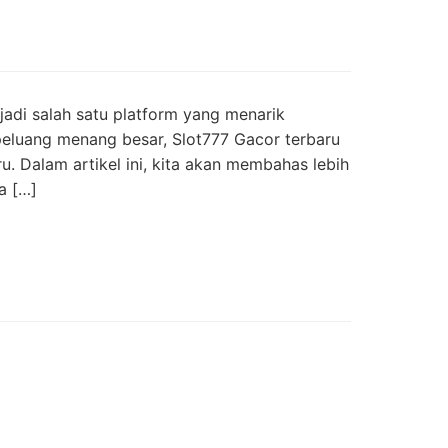
jadi salah satu platform yang menarik
eluang menang besar, Slot777 Gacor terbaru
. Dalam artikel ini, kita akan membahas lebih
a […]