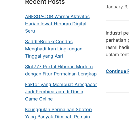
Recent Posts
January 3
ARESGACOR Warnai Aktivitas
Harian lewat Hiburan Digital
Seru
Industri p
perhatian
SaddleBrookeCondos
resmi hadi
Menghadirkan Lingkungan
dalam tent
Tinggal yang Asri
Slot777 Portal Hiburan Modern
Continue 
dengan Fitur Permainan Lengkap
Faktor yang Membuat Aresgacor
Jadi Pembicaraan di Dunia
Game Online
Keunggulan Permainan Sbotop
Yang Banyak Diminati Pemain