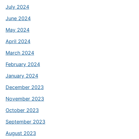
July 2024
June 2024
May 2024
April 2024
March 2024
February 2024
January 2024
December 2023
November 2023
October 2023
September 2023
August 2023