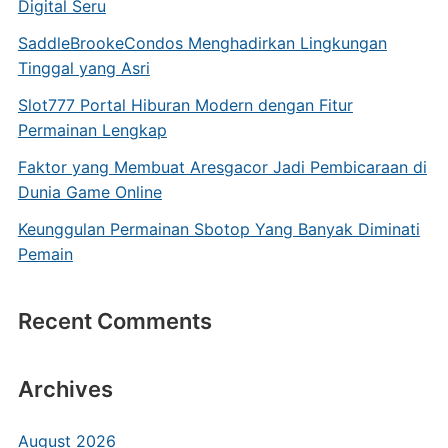
Digital Seru
SaddleBrookeCondos Menghadirkan Lingkungan
Tinggal yang Asri
Slot777 Portal Hiburan Modern dengan Fitur
Permainan Lengkap
Faktor yang Membuat Aresgacor Jadi Pembicaraan di
Dunia Game Online
Keunggulan Permainan Sbotop Yang Banyak Diminati
Pemain
Recent Comments
Archives
August 2026