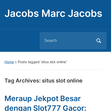
Jacobs Marc Jacobs
Search
for:
Home
»
Posts tagged 'situs slot online'
Tag Archives:
situs slot online
Meraup Jekpot Besar
dengan Slot777 Gacor: