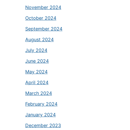
November 2024
October 2024
September 2024
August 2024
July 2024
June 2024
May 2024
April 2024
March 2024
February 2024
January 2024
December 2023