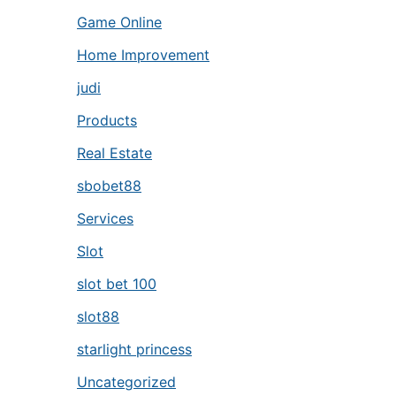
Game Online
Home Improvement
judi
Products
Real Estate
sbobet88
Services
Slot
slot bet 100
slot88
starlight princess
Uncategorized