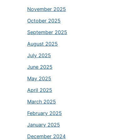
November 2025
October 2025
September 2025
August 2025
July 2025
June 2025
May 2025
April 2025
March 2025
February 2025
January 2025
December 2024