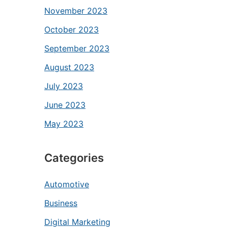
November 2023
October 2023
September 2023
August 2023
July 2023
June 2023
May 2023
Categories
Automotive
Business
Digital Marketing