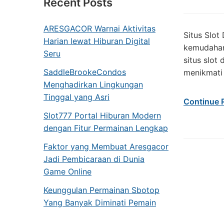
Recent Posts
ARESGACOR Warnai Aktivitas
Situs Slot
Harian lewat Hiburan Digital
kemudahan
Seru
situs slot
SaddleBrookeCondos
menikmati
Menghadirkan Lingkungan
Tinggal yang Asri
Continue 
Slot777 Portal Hiburan Modern
dengan Fitur Permainan Lengkap
Faktor yang Membuat Aresgacor
Jadi Pembicaraan di Dunia
Game Online
Keunggulan Permainan Sbotop
Yang Banyak Diminati Pemain