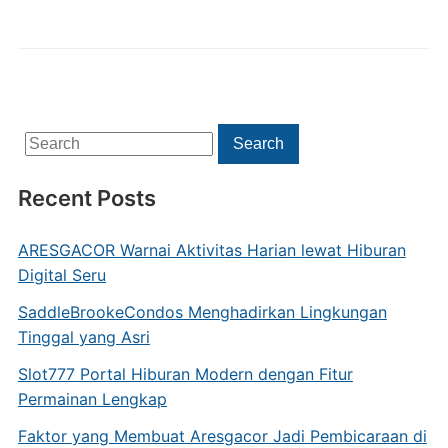
Search
Search
for:
Recent Posts
ARESGACOR Warnai Aktivitas Harian lewat Hiburan
Digital Seru
SaddleBrookeCondos Menghadirkan Lingkungan
Tinggal yang Asri
Slot777 Portal Hiburan Modern dengan Fitur
Permainan Lengkap
Faktor yang Membuat Aresgacor Jadi Pembicaraan di