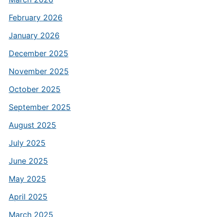
February 2026
January 2026
December 2025
November 2025
October 2025
September 2025
August 2025
July 2025
June 2025
May 2025
April 2025
March 2025