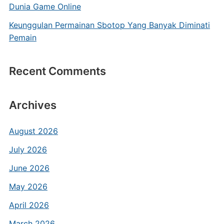
Dunia Game Online
Keunggulan Permainan Sbotop Yang Banyak Diminati
Pemain
Recent Comments
Archives
August 2026
July 2026
June 2026
May 2026
April 2026
March 2026