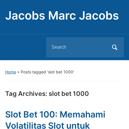
Jacobs Marc Jacobs
Search
for:
Home
»
Posts tagged 'slot bet 1000'
Tag Archives:
slot bet 1000
Slot Bet 100: Memahami
Volatilitas Slot untuk