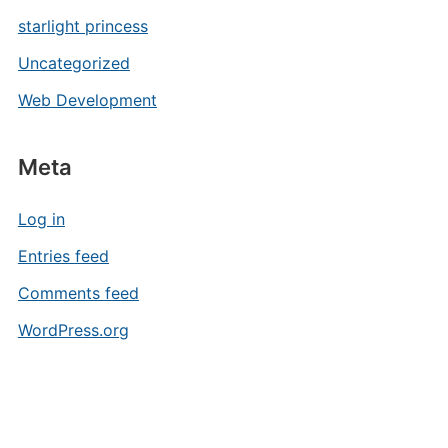
starlight princess
Uncategorized
Web Development
Meta
Log in
Entries feed
Comments feed
WordPress.org