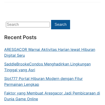
Search
Search
for:
Recent Posts
ARESGACOR Warnai Aktivitas Harian lewat Hiburan
Digital Seru
SaddleBrookeCondos Menghadirkan Lingkungan
Tinggal yang Asri
Slot777 Portal Hiburan Modern dengan Fitur
Permainan Lengkap
Faktor yang Membuat Aresgacor Jadi Pembicaraan di
Dunia Game Online