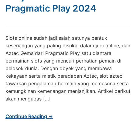
Pragmatic Play 2024
Slots online sudah jadi salah satunya bentuk
kesenangan yang paling disukai dalam judi online, dan
Aztec Gems dari Pragmatic Play satu diantara
permainan slots yang mencuri perhatian pemain di
pelosok dunia. Dengan obyek yang membawa
kekayaan serta mistik peradaban Aztec, slot aztec
tawarkan pengalaman bermain yang memesona serta
kemungkinan kemenangan menjanjikan. Artikel berikut
akan mengupas […]
Continue Reading →