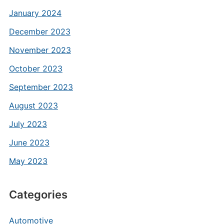
January 2024
December 2023
November 2023
October 2023
September 2023
August 2023
July 2023
June 2023
May 2023
Categories
Automotive