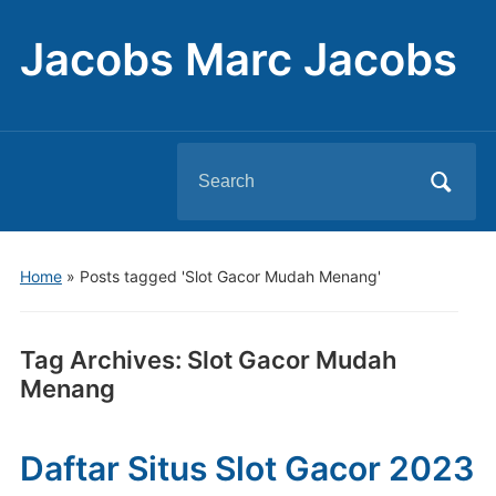
Jacobs Marc Jacobs
Search
for:
Home
»
Posts tagged 'Slot Gacor Mudah Menang'
Tag Archives:
Slot Gacor Mudah
Menang
Daftar Situs Slot Gacor 2023