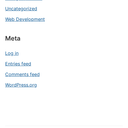
Uncategorized
Web Development
Meta
Log in
Entries feed
Comments feed
WordPress.org