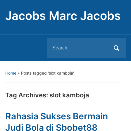
Jacobs Marc Jacobs
Search
for:
Home
»
Posts tagged 'slot kamboja'
Tag Archives:
slot kamboja
Rahasia Sukses Bermain
Judi Bola di Sbobet88