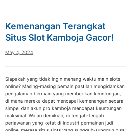
Kemenangan Terangkat
Situs Slot Kamboja Gacor!
May 4, 2024
Siapakah yang tidak ingin menang waktu main slots
online? Masing-masing pemain pastilah mengidamkan
pengalaman bermain yang memberikan keuntungan,
di mana mereka dapat mencapai kemenangan secara
simpel dan akun pro kamboja mendapat keuntungan
maksimal. Walau demikian, di tengah-tengah
perlawanan yang ketat di industri permainan judi
online, merasa situs slots yang sungguh-sungguh bisa