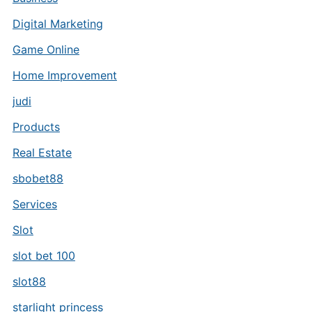
Digital Marketing
Game Online
Home Improvement
judi
Products
Real Estate
sbobet88
Services
Slot
slot bet 100
slot88
starlight princess