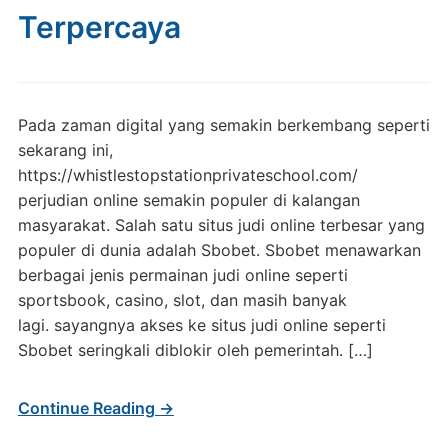
Terpercaya
Pada zaman digital yang semakin berkembang seperti
sekarang ini,
https://whistlestopstationprivateschool.com/
perjudian online semakin populer di kalangan
masyarakat. Salah satu situs judi online terbesar yang
populer di dunia adalah Sbobet. Sbobet menawarkan
berbagai jenis permainan judi online seperti
sportsbook, casino, slot, dan masih banyak
lagi. sayangnya akses ke situs judi online seperti
Sbobet seringkali diblokir oleh pemerintah. […]
Continue Reading →