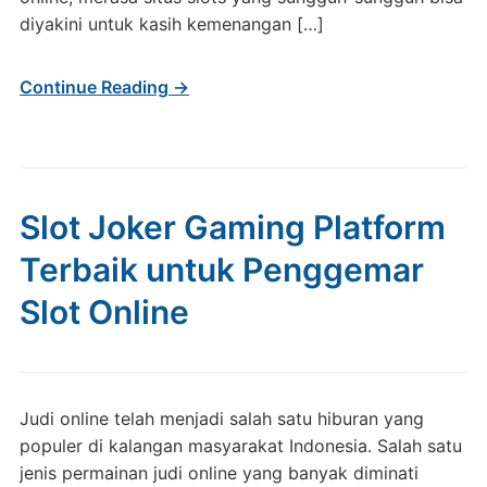
diyakini untuk kasih kemenangan […]
Continue Reading →
Slot Joker Gaming Platform
Terbaik untuk Penggemar
Slot Online
Judi online telah menjadi salah satu hiburan yang
populer di kalangan masyarakat Indonesia. Salah satu
jenis permainan judi online yang banyak diminati