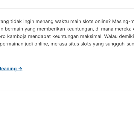
yang tidak ingin menang waktu main slots online? Masing
n bermain yang memberikan keuntungan, di mana mereka 
pro kamboja mendapat keuntungan maksimal. Walau demikia
i permainan judi online, merasa situs slots yang sungguh-s
Reading →