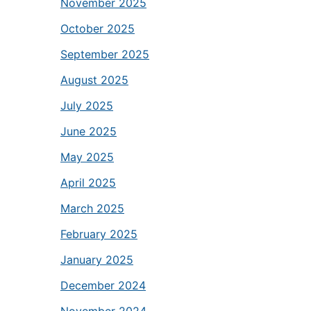
November 2025
October 2025
September 2025
August 2025
July 2025
June 2025
May 2025
April 2025
March 2025
February 2025
January 2025
December 2024