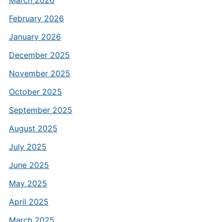
March 2026
February 2026
January 2026
December 2025
November 2025
October 2025
September 2025
August 2025
July 2025
June 2025
May 2025
April 2025
March 2025