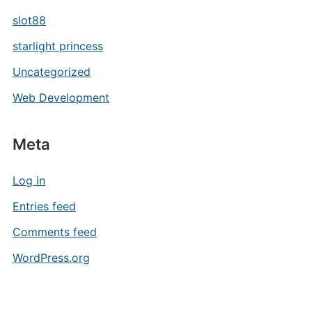
slot88
starlight princess
Uncategorized
Web Development
Meta
Log in
Entries feed
Comments feed
WordPress.org