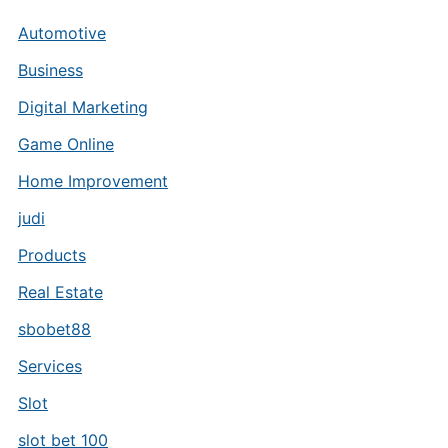
Automotive
Business
Digital Marketing
Game Online
Home Improvement
judi
Products
Real Estate
sbobet88
Services
Slot
slot bet 100