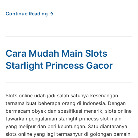
Continue Reading →
Cara Mudah Main Slots
Starlight Princess Gacor
Slots online udah jadi salah satunya kesenangan
ternama buat beberapa orang di Indonesia. Dengan
bermacam obyek dan spesifikasi menarik, slots online
tawarkan pengalaman starlight princess slot main
yang melipur dan beri keuntungan. Satu diantaranya
slots online yang lagi termashyur di golongan pemain