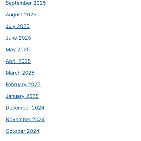
September 2025
August 2025
July 2025
June 2025
May 2025
April 2025
March 2025
February 2025
January 2025
December 2024
November 2024
October 2024