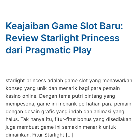
Keajaiban Game Slot Baru:
Review Starlight Princess
dari Pragmatic Play
starlight princess adalah game slot yang menawarkan
konsep yang unik dan menarik bagi para pemain
kasino online. Dengan tema putri bintang yang
mempesona, game ini menarik perhatian para pemain
dengan desain grafis yang indah dan animasi yang
halus. Tak hanya itu, fitur-fitur bonus yang disediakan
juga membuat game ini semakin menarik untuk
dimainkan. Fitur Starlight […]