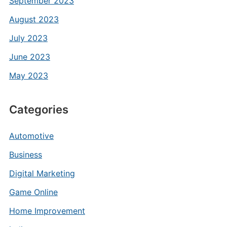
September 2023
August 2023
July 2023
June 2023
May 2023
Categories
Automotive
Business
Digital Marketing
Game Online
Home Improvement