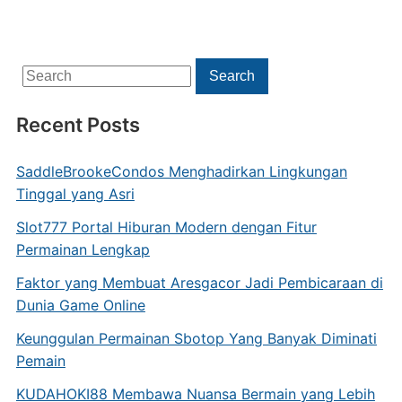
Search
Search
for:
Recent Posts
SaddleBrookeCondos Menghadirkan Lingkungan
Tinggal yang Asri
Slot777 Portal Hiburan Modern dengan Fitur
Permainan Lengkap
Faktor yang Membuat Aresgacor Jadi Pembicaraan di
Dunia Game Online
Keunggulan Permainan Sbotop Yang Banyak Diminati
Pemain
KUDAHOKI88 Membawa Nuansa Bermain yang Lebih