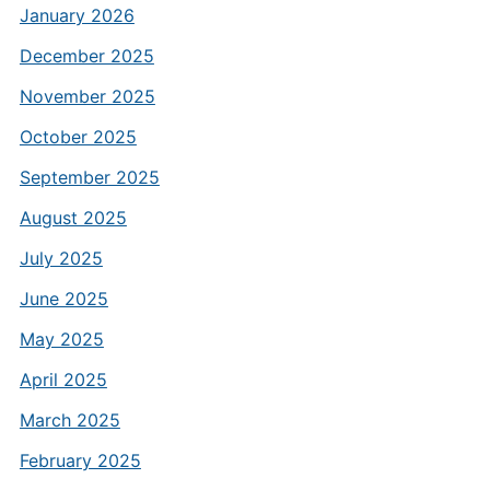
January 2026
December 2025
November 2025
October 2025
September 2025
August 2025
July 2025
June 2025
May 2025
April 2025
March 2025
February 2025