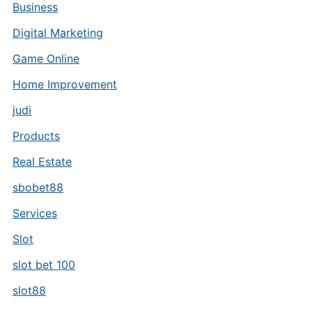
Business
Digital Marketing
Game Online
Home Improvement
judi
Products
Real Estate
sbobet88
Services
Slot
slot bet 100
slot88