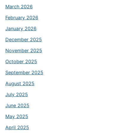
March 2026
February 2026
January 2026
December 2025
November 2025
October 2025
September 2025
August 2025
July 2025
June 2025
May 2025
April 2025