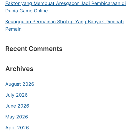
Faktor yang Membuat Aresgacor Jadi Pembicaraan di
Dunia Game Online
Keunggulan Permainan Sbotop Yang Banyak Diminati
Pemain
Recent Comments
Archives
August 2026
July 2026
June 2026
May 2026
April 2026