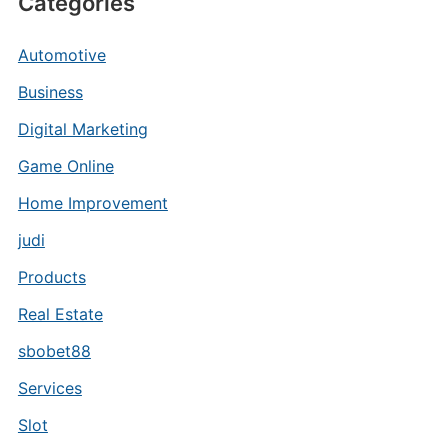
Categories
Automotive
Business
Digital Marketing
Game Online
Home Improvement
judi
Products
Real Estate
sbobet88
Services
Slot