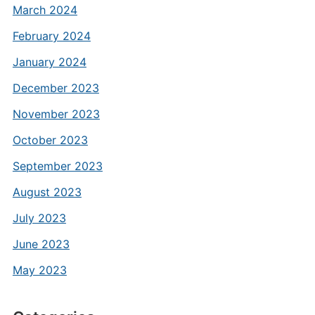
March 2024
February 2024
January 2024
December 2023
November 2023
October 2023
September 2023
August 2023
July 2023
June 2023
May 2023