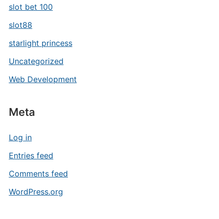
slot bet 100
slot88
starlight princess
Uncategorized
Web Development
Meta
Log in
Entries feed
Comments feed
WordPress.org