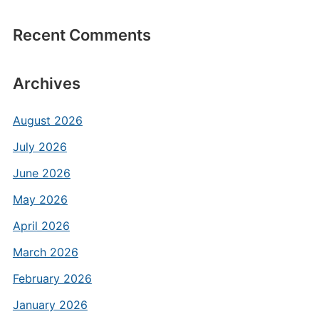
Recent Comments
Archives
August 2026
July 2026
June 2026
May 2026
April 2026
March 2026
February 2026
January 2026