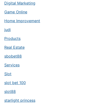
Digital Marketing
Game Online
Home Improvement
judi
Products
Real Estate
sbobet88
Services
Slot
slot bet 100
slot88
starlight princess