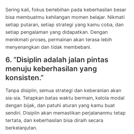
Sering kali, fokus berlebihan pada keberhasilan besar
bisa membuatmu kehilangan momen belajar. Nikmati
setiap putaran, setiap strategi yang kamu coba, dan
setiap pengalaman yang didapatkan. Dengan
menikmati proses, permainan akan terasa lebih
menyenangkan dan tidak membebani.
6. “Disiplin adalah jalan pintas
menuju keberhasilan yang
konsisten.”
Tanpa disiplin, semua strategi dan keberanian akan
sia-sia. Tetapkan batas waktu bermain, kelola modal
dengan bijak, dan patuhi aturan yang kamu buat
sendiri. Disiplin akan memastikan perjalananmu tetap
tertata, dan keberhasilan bisa diraih secara
berkelanjutan.