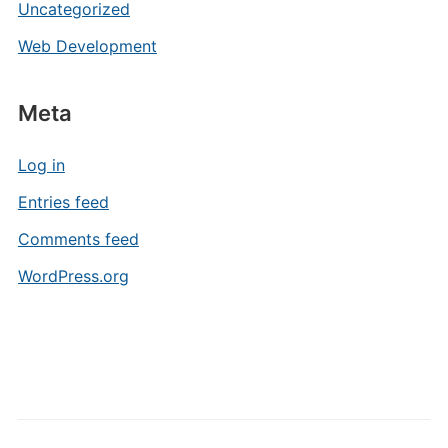
Uncategorized
Web Development
Meta
Log in
Entries feed
Comments feed
WordPress.org