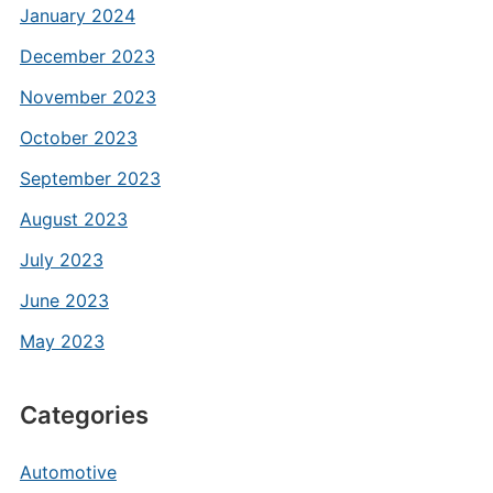
January 2024
December 2023
November 2023
October 2023
September 2023
August 2023
July 2023
June 2023
May 2023
Categories
Automotive