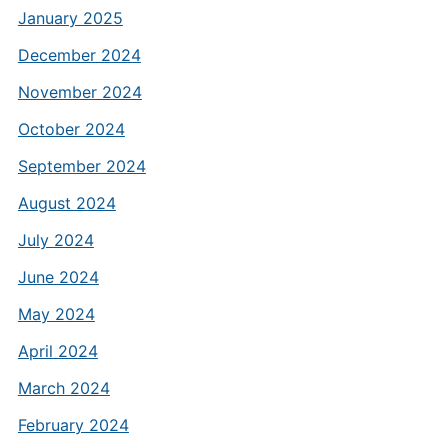
January 2025
December 2024
November 2024
October 2024
September 2024
August 2024
July 2024
June 2024
May 2024
April 2024
March 2024
February 2024