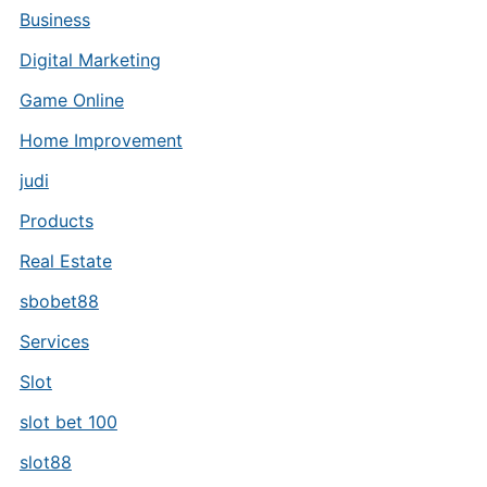
Business
Digital Marketing
Game Online
Home Improvement
judi
Products
Real Estate
sbobet88
Services
Slot
slot bet 100
slot88