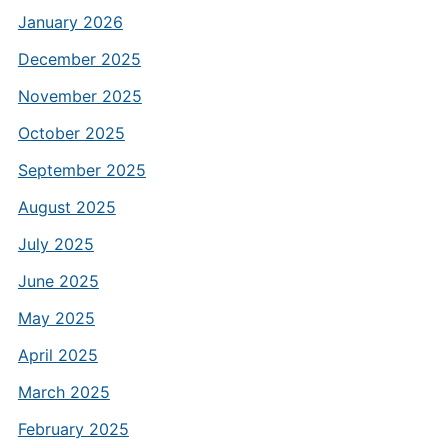
January 2026
December 2025
November 2025
October 2025
September 2025
August 2025
July 2025
June 2025
May 2025
April 2025
March 2025
February 2025