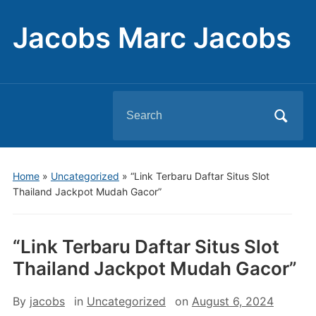
Jacobs Marc Jacobs
Search
for:
Home
»
Uncategorized
»
“Link Terbaru Daftar Situs Slot
Thailand Jackpot Mudah Gacor”
“Link Terbaru Daftar Situs Slot
Thailand Jackpot Mudah Gacor”
By
jacobs
in
Uncategorized
on
August 6, 2024