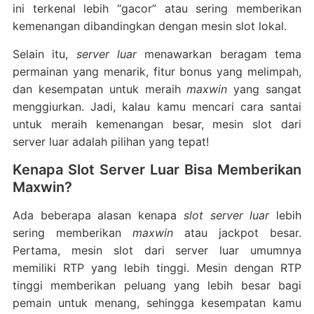
ini terkenal lebih “gacor” atau sering memberikan
kemenangan dibandingkan dengan mesin slot lokal.
Selain itu,
server luar
menawarkan beragam tema
permainan yang menarik, fitur bonus yang melimpah,
dan kesempatan untuk meraih
maxwin
yang sangat
menggiurkan. Jadi, kalau kamu mencari cara santai
untuk meraih kemenangan besar, mesin slot dari
server luar adalah pilihan yang tepat!
Kenapa Slot Server Luar Bisa Memberikan
Maxwin?
Ada beberapa alasan kenapa
slot server luar
lebih
sering memberikan
maxwin
atau jackpot besar.
Pertama, mesin slot dari server luar umumnya
memiliki RTP yang lebih tinggi. Mesin dengan RTP
tinggi memberikan peluang yang lebih besar bagi
pemain untuk menang, sehingga kesempatan kamu