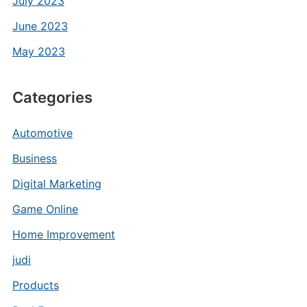
July 2023
June 2023
May 2023
Categories
Automotive
Business
Digital Marketing
Game Online
Home Improvement
judi
Products