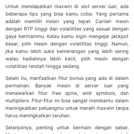
Untuk mendapatkan
maxwin
di
slot server luar
, ada
beberapa tips yang bisa kamu coba. Yang pertama
adalah memilih mesin yang tepat. Carilah mesin
dengan RTP tinggi dan volatilitas yang sesuai dengan
gaya bermainmu. Kalau kamu ingin mengejar jackpot
besar, pilih mesin dengan volatilitas tinggi. Namun,
jika kamu lebih suka kemenangan yang lebih sering
walau hadiahnya lebih kecil, pilih mesin dengan
volatilitas rendah hingga sedang.
Selain itu, manfaatkan fitur bonus yang ada di dalam
permainan. Banyak mesin di
server luar
yang
menawarkan fitur
free spins
,
wild symbols
, dan
multipliers
. Fitur-fitur ini bisa sangat membantu dalam
meningkatkan peluangmu untuk meraih
maxwin
tanpa
harus meningkatkan taruhan.
Selanjutnya, penting untuk bermain dengan sabar.