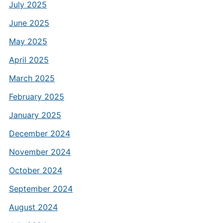
July 2025
June 2025
May 2025
April 2025
March 2025
February 2025
January 2025
December 2024
November 2024
October 2024
September 2024
August 2024