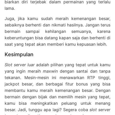
biarkan diri terjebak dalam permainan yang terlalu
lama.
Juga, jika kamu sudah meraih kemenangan besar,
sebaiknya berhenti dan nikmati hasilnya. Jangan terus
bermain sampai kehilangan semuanya, karena
keberuntungan bisa datang kapan saja dan berhenti di
saat yang tepat akan memberi kamu kepuasan lebih.
Kesimpulan
Slot server luar
adalah pilihan yang tepat untuk kamu
yang ingin meraih
maxwin
dengan santai dan tanpa
tekanan. Mesin-mesin ini menawarkan RTP tinggi,
jackpot besar, dan berbagai fitur bonus yang bisa
membantu kamu meraih kemenangan besar. Dengan
bermain dengan bijak dan memilih mesin yang tepat,
kamu bisa meningkatkan peluang untuk menang
besar. Jadi, tunggu apa lagi? Segera coba
slot server