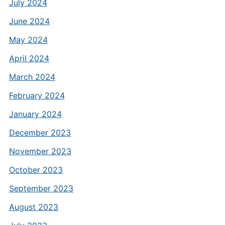
July 2024
June 2024
May 2024
April 2024
March 2024
February 2024
January 2024
December 2023
November 2023
October 2023
September 2023
August 2023