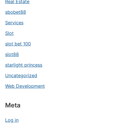
Real Estate
sbobet88
Services
Slot
slot bet 100
slot88
starlight princess
Uncategorized
Web Development
Meta
Log in