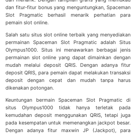
dan fitur-fitur bonus yang menguntungkan, Spaceman
Slot Pragmatic berhasil menarik perhatian para
pemain slot online.
Salah satu situs slot online terbaik yang menyediakan
permainan Spaceman Slot Pragmatic adalah Situs
Olympus1000. Situs ini menawarkan berbagai jenis
permainan slot online yang dapat dimainkan dengan
mudah melalui deposit QRIS. Dengan adanya fitur
deposit QRIS, para pemain dapat melakukan transaksi
deposit dengan cepat dan mudah tanpa harus
dikenakan potongan.
Keuntungan bermain Spaceman Slot Pragmatic di
situs Olympus1000 tidak hanya terletak pada
kemudahan deposit menggunakan QRIS, tetapi juga
pada kesempatan untuk memenangkan jackpot besar.
Dengan adanya fitur maxwin JP (Jackpot), para