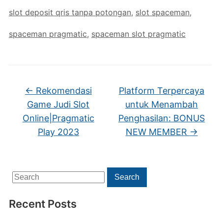
slot deposit qris tanpa potongan
,
slot spaceman
,
spaceman pragmatic
,
spaceman slot pragmatic
←
Rekomendasi
Platform Terpercaya
Game Judi Slot
untuk Menambah
Online|Pragmatic
Penghasilan: BONUS
Play 2023
NEW MEMBER
→
Search
Search
for:
Recent Posts