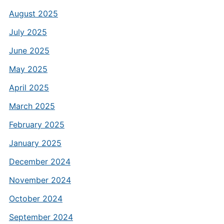
August 2025
July 2025
June 2025
May 2025
April 2025
March 2025
February 2025
January 2025
December 2024
November 2024
October 2024
September 2024