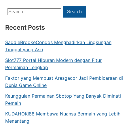
Search
Search
for:
Recent Posts
SaddleBrookeCondos Menghadirkan Lingkungan
Tinggal yang Asri
Slot777 Portal Hiburan Modern dengan Fitur
Permainan Lengkap
Faktor yang Membuat Aresgacor Jadi Pembicaraan di
Dunia Game Online
Keunggulan Permainan Sbotop Yang Banyak Diminati
Pemain
KUDAHOKI88 Membawa Nuansa Bermain yang Lebih
Menantang