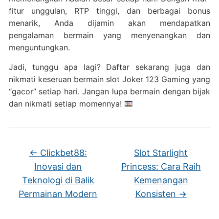
fitur unggulan, RTP tinggi, dan berbagai bonus
menarik, Anda dijamin akan mendapatkan
pengalaman bermain yang menyenangkan dan
menguntungkan.
Jadi, tunggu apa lagi? Daftar sekarang juga dan
nikmati keseruan bermain slot Joker 123 Gaming yang
“gacor” setiap hari. Jangan lupa bermain dengan bijak
dan nikmati setiap momennya!
←
Clickbet88:
Slot Starlight
Inovasi dan
Princess: Cara Raih
Teknologi di Balik
Kemenangan
Permainan Modern
Konsisten
→