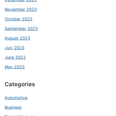
November 2023
October 2023
September 2023
August 2023
July 2023
June 2023
May 2023
Categories
Automotive
Business