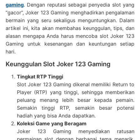
gaming
. Dengan reputasi sebagai penyedia slot yang
“gacor”, Joker 123 Gaming menghadirkan pengalaman
bermain yang seru sekaligus menguntungkan. Dalam
artikel ini, kita akan membahas keunggulan, tips, dan
alasan mengapa Anda harus mencoba slot Joker 123
Gaming untuk kesenangan dan keuntungan setiap
hari.
Keunggulan Slot Joker 123 Gaming
Tingkat RTP Tinggi
Slot Joker 123 Gaming dikenal memiliki Return to
Player (RTP) yang tinggi, sehingga memberikan
peluang menang lebih besar kepada pemain.
Semakin tinggi RTP, semakin besar potensi
hadiah yang bisa Anda dapatkan.
Koleksi Game yang Beragam
Joker 123 Gaming menyediakan ratusan
permainan slot dengan berbagai tema menarik,