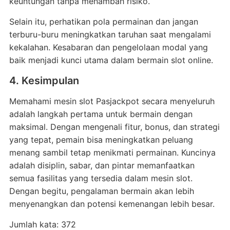
keuntungan tanpa menambah risiko.
Selain itu, perhatikan pola permainan dan jangan
terburu-buru meningkatkan taruhan saat mengalami
kekalahan. Kesabaran dan pengelolaan modal yang
baik menjadi kunci utama dalam bermain slot online.
4. Kesimpulan
Memahami mesin slot Pasjackpot secara menyeluruh
adalah langkah pertama untuk bermain dengan
maksimal. Dengan mengenali fitur, bonus, dan strategi
yang tepat, pemain bisa meningkatkan peluang
menang sambil tetap menikmati permainan. Kuncinya
adalah disiplin, sabar, dan pintar memanfaatkan
semua fasilitas yang tersedia dalam mesin slot.
Dengan begitu, pengalaman bermain akan lebih
menyenangkan dan potensi kemenangan lebih besar.
Jumlah kata: 372