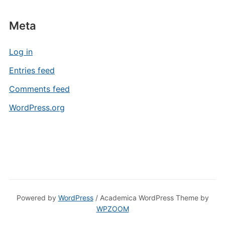
Meta
Log in
Entries feed
Comments feed
WordPress.org
Powered by
WordPress
/ Academica WordPress Theme by
WPZOOM