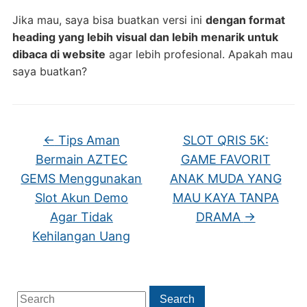
Jika mau, saya bisa buatkan versi ini
dengan format
heading yang lebih visual dan lebih menarik untuk
dibaca di website
agar lebih profesional. Apakah mau
saya buatkan?
←
Tips Aman
SLOT QRIS 5K:
Bermain AZTEC
GAME FAVORIT
GEMS Menggunakan
ANAK MUDA YANG
Slot Akun Demo
MAU KAYA TANPA
Agar Tidak
DRAMA
→
Kehilangan Uang
Search
Search