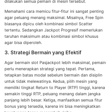
dilakukan semua pemain di mesin tersebut.
Memahami cara memicu fitur-fitur ini sangat penting
agar peluang menang maksimal. Misalnya, Free Spin
biasanya dipicu oleh kombinasi simbol Scatter
tertentu. Sedangkan Jackpot Progresif memerlukan
taruhan maksimum atau kombinasi simbol khusus
agar bisa diperoleh.
3. Strategi Bermain yang Efektif
Agar bermain slot Pasjackpot lebih maksimal, pemain
perlu menerapkan strategi yang tepat. Pertama,
tetapkan batas modal sebelum bermain dan disiplin
untuk tidak melewatinya. Kedua, pilih mesin yang
memiliki tingkat Return to Player (RTP) tinggi, karena
semakin tinggi RTP, peluang menang dalam jangka
panjang lebih besar. Ketiga, manfaatkan semua fitur
bonus yang tersedia, karena ini bisa meningkatkan