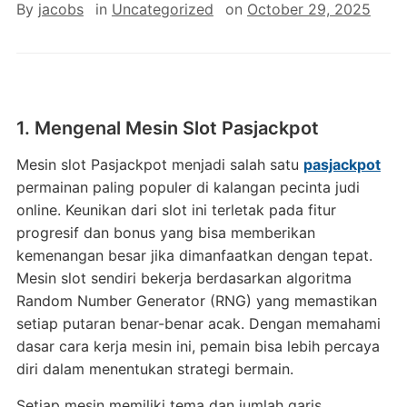
By
jacobs
in
Uncategorized
on
October 29, 2025
1. Mengenal Mesin Slot Pasjackpot
Mesin slot Pasjackpot menjadi salah satu
pasjackpot
permainan paling populer di kalangan pecinta judi
online. Keunikan dari slot ini terletak pada fitur
progresif dan bonus yang bisa memberikan
kemenangan besar jika dimanfaatkan dengan tepat.
Mesin slot sendiri bekerja berdasarkan algoritma
Random Number Generator (RNG) yang memastikan
setiap putaran benar-benar acak. Dengan memahami
dasar cara kerja mesin ini, pemain bisa lebih percaya
diri dalam menentukan strategi bermain.
Setiap mesin memiliki tema dan jumlah garis