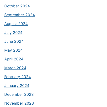
October 2024
September 2024
August 2024
July 2024
June 2024
May 2024
April 2024
March 2024
February 2024
January 2024
December 2023
November 2023