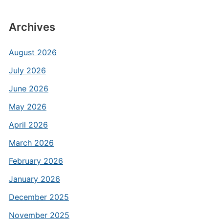
Archives
August 2026
July 2026
June 2026
May 2026
April 2026
March 2026
February 2026
January 2026
December 2025
November 2025