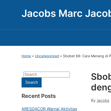
Jacobs Marc Jaco
Home
»
Uncategorized
»
Sbobet 88: Cara Menang di P
Sbob
Search
for:
Search
deng
Recent Posts
By
jacobs
ARESGACOR Warnai Aktivitas