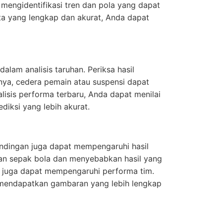
k mengidentifikasi tren dan pola yang dapat
a yang lengkap dan akurat, Anda dapat
alam analisis taruhan. Periksa hasil
lnya, cedera pemain atau suspensi dapat
isis performa terbaru, Anda dapat menilai
diksi yang lebih akurat.
tandingan juga dapat mempengaruhi hasil
nan sepak bola dan menyebabkan hasil yang
, juga dapat mempengaruhi performa tim.
k mendapatkan gambaran yang lebih lengkap