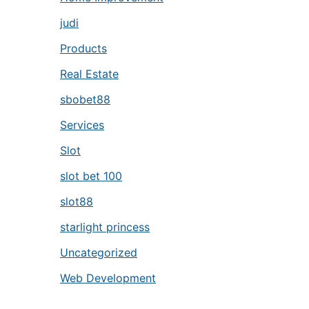
judi
Products
Real Estate
sbobet88
Services
Slot
slot bet 100
slot88
starlight princess
Uncategorized
Web Development