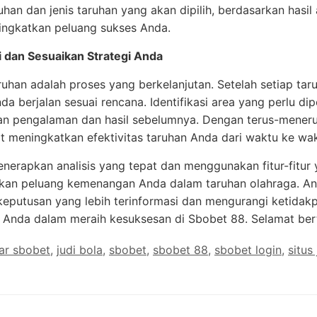
han dan jenis taruhan yang akan dipilih, berdasarkan hasil an
ingkatkan peluang sukses Anda.
i dan Sesuaikan Strategi Anda
aruhan adalah proses yang berkelanjutan. Setelah setiap tar
nda berjalan sesuai rencana. Identifikasi area yang perlu di
an pengalaman dan hasil sebelumnya. Dengan terus-meneru
 meningkatkan efektivitas taruhan Anda dari waktu ke wak
erapkan analisis yang tepat dan menggunakan fitur-fitur 
kan peluang kemenangan Anda dalam taruhan olahraga. A
eputusan yang lebih terinformasi dan mengurangi ketidak
Anda dalam meraih kesuksesan di Sbobet 88. Selamat ber
ar sbobet
,
judi bola
,
sbobet
,
sbobet 88
,
sbobet login
,
situs