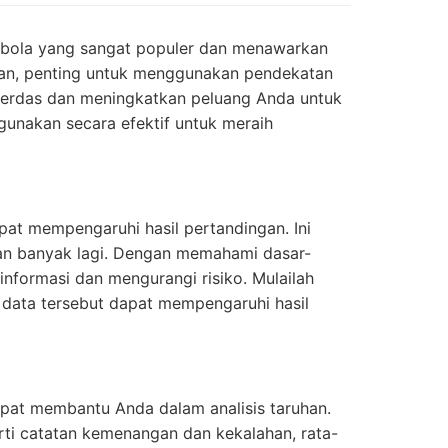
di bola yang sangat populer dan menawarkan
han, penting untuk menggunakan pendekatan
cerdas dan meningkatkan peluang Anda untuk
gunakan secara efektif untuk meraih
pat mempengaruhi hasil pertandingan. Ini
dan banyak lagi. Dengan memahami dasar-
informasi dan mengurangi risiko. Mulailah
 data tersebut dapat mempengaruhi hasil
apat membantu Anda dalam analisis taruhan.
rti catatan kemenangan dan kekalahan, rata-