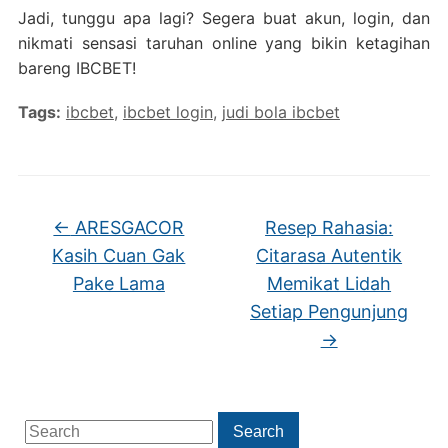
Jadi, tunggu apa lagi? Segera buat akun, login, dan
nikmati sensasi taruhan online yang bikin ketagihan
bareng IBCBET!
Tags:
ibcbet
,
ibcbet login
,
judi bola ibcbet
←
ARESGACOR
Resep Rahasia:
Kasih Cuan Gak
Citarasa Autentik
Pake Lama
Memikat Lidah
Setiap Pengunjung
→
Search
Search