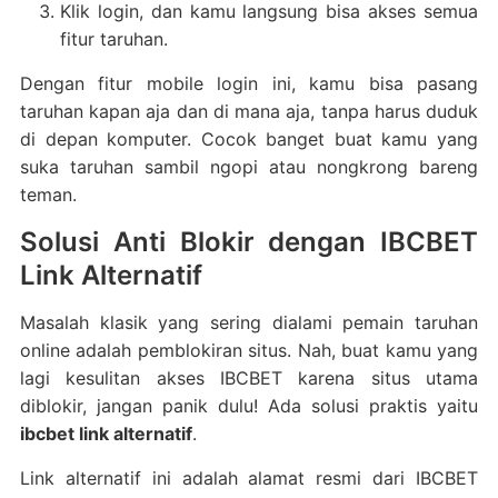
Klik login, dan kamu langsung bisa akses semua
fitur taruhan.
Dengan fitur mobile login ini, kamu bisa pasang
taruhan kapan aja dan di mana aja, tanpa harus duduk
di depan komputer. Cocok banget buat kamu yang
suka taruhan sambil ngopi atau nongkrong bareng
teman.
Solusi Anti Blokir dengan IBCBET
Link Alternatif
Masalah klasik yang sering dialami pemain taruhan
online adalah pemblokiran situs. Nah, buat kamu yang
lagi kesulitan akses IBCBET karena situs utama
diblokir, jangan panik dulu! Ada solusi praktis yaitu
ibcbet link alternatif
.
Link alternatif ini adalah alamat resmi dari IBCBET