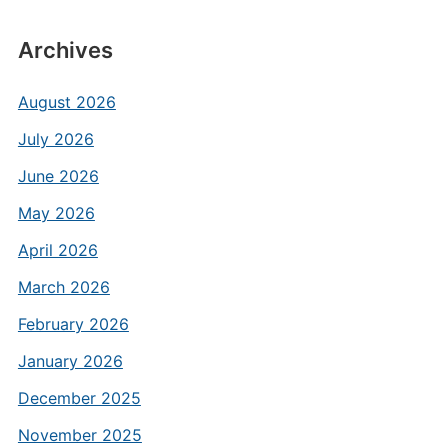
Archives
August 2026
July 2026
June 2026
May 2026
April 2026
March 2026
February 2026
January 2026
December 2025
November 2025