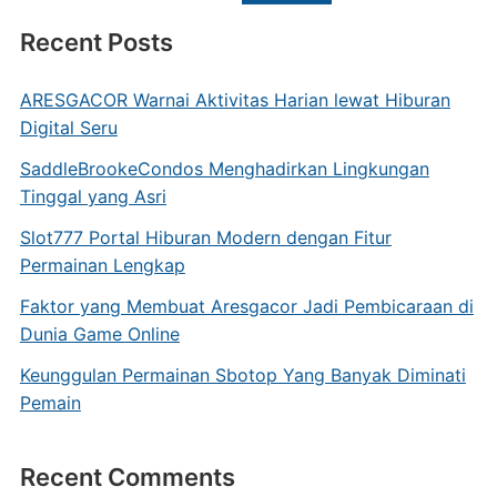
for:
Recent Posts
ARESGACOR Warnai Aktivitas Harian lewat Hiburan
Digital Seru
SaddleBrookeCondos Menghadirkan Lingkungan
Tinggal yang Asri
Slot777 Portal Hiburan Modern dengan Fitur
Permainan Lengkap
Faktor yang Membuat Aresgacor Jadi Pembicaraan di
Dunia Game Online
Keunggulan Permainan Sbotop Yang Banyak Diminati
Pemain
Recent Comments