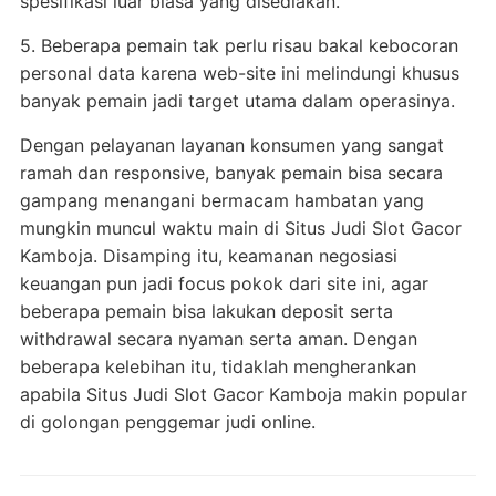
spesifikasi luar biasa yang disediakan.
5. Beberapa pemain tak perlu risau bakal kebocoran
personal data karena web-site ini melindungi khusus
banyak pemain jadi target utama dalam operasinya.
Dengan pelayanan layanan konsumen yang sangat
ramah dan responsive, banyak pemain bisa secara
gampang menangani bermacam hambatan yang
mungkin muncul waktu main di Situs Judi Slot Gacor
Kamboja. Disamping itu, keamanan negosiasi
keuangan pun jadi focus pokok dari site ini, agar
beberapa pemain bisa lakukan deposit serta
withdrawal secara nyaman serta aman. Dengan
beberapa kelebihan itu, tidaklah mengherankan
apabila Situs Judi Slot Gacor Kamboja makin popular
di golongan penggemar judi online.