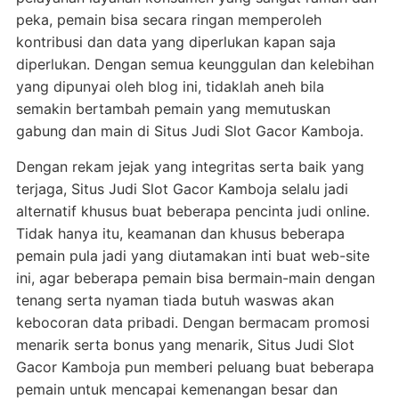
peka, pemain bisa secara ringan memperoleh
kontribusi dan data yang diperlukan kapan saja
diperlukan. Dengan semua keunggulan dan kelebihan
yang dipunyai oleh blog ini, tidaklah aneh bila
semakin bertambah pemain yang memutuskan
gabung dan main di Situs Judi Slot Gacor Kamboja.
Dengan rekam jejak yang integritas serta baik yang
terjaga, Situs Judi Slot Gacor Kamboja selalu jadi
alternatif khusus buat beberapa pencinta judi online.
Tidak hanya itu, keamanan dan khusus beberapa
pemain pula jadi yang diutamakan inti buat web-site
ini, agar beberapa pemain bisa bermain-main dengan
tenang serta nyaman tiada butuh waswas akan
kebocoran data pribadi. Dengan bermacam promosi
menarik serta bonus yang menarik, Situs Judi Slot
Gacor Kamboja pun memberi peluang buat beberapa
pemain untuk mencapai kemenangan besar dan