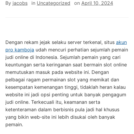
By
jacobs
in
Uncategorized
on
April 10, 2024
Dengan rekam jejak selaku server terkenal, situs
akun
pro kamboja
udah mencuri perhatian sejumlah pemain
judi online di Indonesia. Sejumlah pemain yang cari
keuntungan serta keringanan saat bermain slot online
memutuskan masuk pada website ini. Dengan
pelbagai ragam permainan slot yang memikat dan
kesempatan kemenangan tinggi, tidaklah heran kalau
website ini jadi opsi penting untuk banyak pengagum
judi online. Terkecuali itu, keamanan serta
ketenteraman dalam berbisnis pula jadi hal khusus
yang bikin web-site ini lebih disukai oleh banyak
pemain.