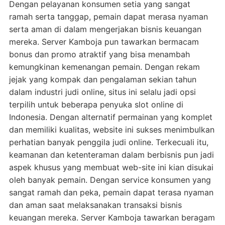
Dengan pelayanan konsumen setia yang sangat
ramah serta tanggap, pemain dapat merasa nyaman
serta aman di dalam mengerjakan bisnis keuangan
mereka. Server Kamboja pun tawarkan bermacam
bonus dan promo atraktif yang bisa menambah
kemungkinan kemenangan pemain. Dengan rekam
jejak yang kompak dan pengalaman sekian tahun
dalam industri judi online, situs ini selalu jadi opsi
terpilih untuk beberapa penyuka slot online di
Indonesia. Dengan alternatif permainan yang komplet
dan memiliki kualitas, website ini sukses menimbulkan
perhatian banyak penggila judi online. Terkecuali itu,
keamanan dan ketenteraman dalam berbisnis pun jadi
aspek khusus yang membuat web-site ini kian disukai
oleh banyak pemain. Dengan service konsumen yang
sangat ramah dan peka, pemain dapat terasa nyaman
dan aman saat melaksanakan transaksi bisnis
keuangan mereka. Server Kamboja tawarkan beragam