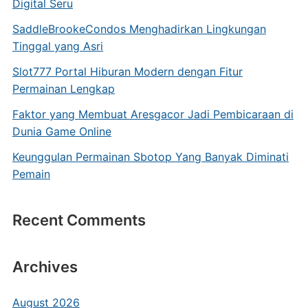
Digital Seru
SaddleBrookeCondos Menghadirkan Lingkungan
Tinggal yang Asri
Slot777 Portal Hiburan Modern dengan Fitur
Permainan Lengkap
Faktor yang Membuat Aresgacor Jadi Pembicaraan di
Dunia Game Online
Keunggulan Permainan Sbotop Yang Banyak Diminati
Pemain
Recent Comments
Archives
August 2026