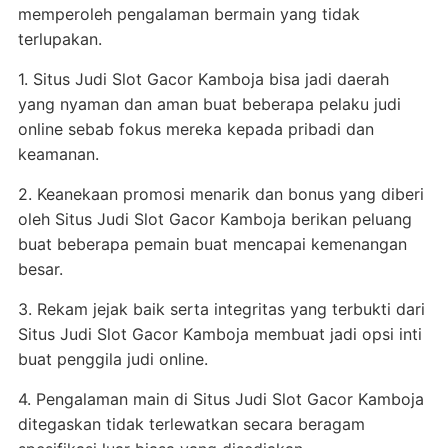
memperoleh pengalaman bermain yang tidak
terlupakan.
1. Situs Judi Slot Gacor Kamboja bisa jadi daerah
yang nyaman dan aman buat beberapa pelaku judi
online sebab fokus mereka kepada pribadi dan
keamanan.
2. Keanekaan promosi menarik dan bonus yang diberi
oleh Situs Judi Slot Gacor Kamboja berikan peluang
buat beberapa pemain buat mencapai kemenangan
besar.
3. Rekam jejak baik serta integritas yang terbukti dari
Situs Judi Slot Gacor Kamboja membuat jadi opsi inti
buat penggila judi online.
4. Pengalaman main di Situs Judi Slot Gacor Kamboja
ditegaskan tidak terlewatkan secara beragam