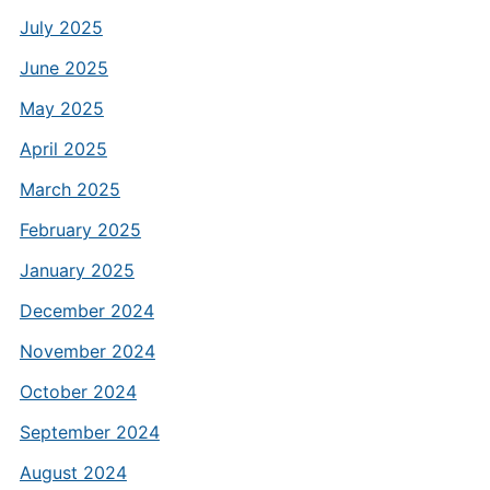
July 2025
June 2025
May 2025
April 2025
March 2025
February 2025
January 2025
December 2024
November 2024
October 2024
September 2024
August 2024