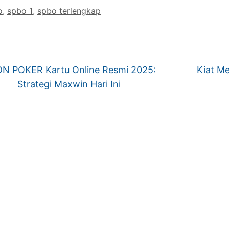
o
,
spbo 1
,
spbo terlengkap
DN POKER Kartu Online Resmi 2025:
Kiat Me
Strategi Maxwin Hari Ini