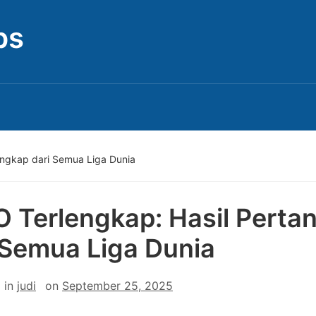
bs
engkap dari Semua Liga Dunia
 Terlengkap: Hasil Perta
 Semua Liga Dunia
in
judi
on
September 25, 2025