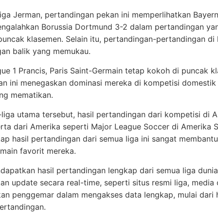
liga Jerman, pertandingan pekan ini memperlihatkan Baye
ngalahkan Borussia Dortmund 3-2 dalam pertandingan yan
puncak klasemen. Selain itu, pertandingan-pertandingan di
gan balik yang memukau.
igue 1 Prancis, Paris Saint-Germain tetap kokoh di puncak 
n ini menegaskan dominasi mereka di kompetisi domestik 
ng mematikan.
a-liga utama tersebut, hasil pertandingan dari kompetisi di 
erta dari Amerika seperti Major League Soccer di Amerika Ser
kap hasil pertandingan dari semua liga ini sangat memb
main favorit mereka.
apatkan hasil pertandingan lengkap dari semua liga dunia
n update secara real-time, seperti situs resmi liga, media
 penggemar dalam mengakses data lengkap, mulai dari hasi
pertandingan.