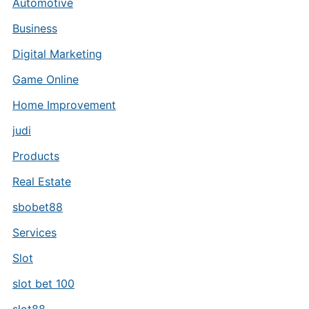
Automotive
Business
Digital Marketing
Game Online
Home Improvement
judi
Products
Real Estate
sbobet88
Services
Slot
slot bet 100