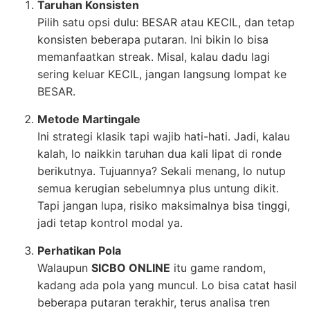
Taruhan Konsisten
Pilih satu opsi dulu: BESAR atau KECIL, dan tetap
konsisten beberapa putaran. Ini bikin lo bisa
memanfaatkan streak. Misal, kalau dadu lagi
sering keluar KECIL, jangan langsung lompat ke
BESAR.
Metode Martingale
Ini strategi klasik tapi wajib hati-hati. Jadi, kalau
kalah, lo naikkin taruhan dua kali lipat di ronde
berikutnya. Tujuannya? Sekali menang, lo nutup
semua kerugian sebelumnya plus untung dikit.
Tapi jangan lupa, risiko maksimalnya bisa tinggi,
jadi tetap kontrol modal ya.
Perhatikan Pola
Walaupun
SICBO ONLINE
itu game random,
kadang ada pola yang muncul. Lo bisa catat hasil
beberapa putaran terakhir, terus analisa tren