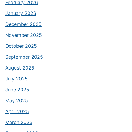
February 2026
January 2026
December 2025
November 2025
October 2025
September 2025
August 2025
July 2025
June 2025
May 2025
April 2025
March 2025