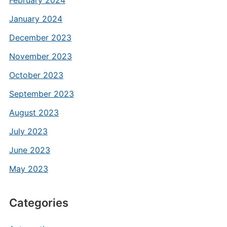
February 2024
January 2024
December 2023
November 2023
October 2023
September 2023
August 2023
July 2023
June 2023
May 2023
Categories