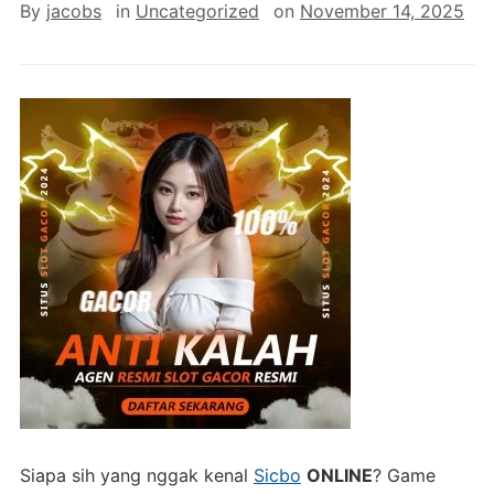
By
jacobs
in
Uncategorized
on
November 14, 2025
Siapa sih yang nggak kenal
Sicbo
ONLINE
? Game