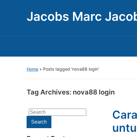
Jacobs Marc Jaco
Home
»
Posts tagged 'nova88 login'
Tag Archives:
nova88 login
Cara
Search
for:
Search
untu