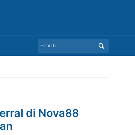
Search
for:
rral di Nova88
lan