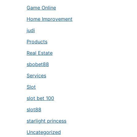
Game Online
Home Improvement
judi
Products
Real Estate
sbobet88
Services
Slot
slot bet 100
slot88
starlight princess
Uncategorized