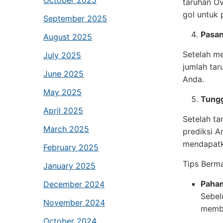
October 2025
taruhan Ov
gol untuk 
September 2025
Pasan
August 2025
Setelah me
July 2025
jumlah tar
June 2025
Anda.
May 2025
Tungg
April 2025
Setelah ta
March 2025
prediksi A
mendapatk
February 2025
Tips Berm
January 2025
Paham
December 2024
Sebel
November 2024
memba
October 2024