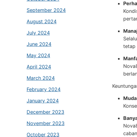
Perha
September 2024
Kondi
perta
August 2024
Mana
July 2024
Selal
June 2024
tetap
May 2024
Manfa
Nova8
April 2024
berla
March 2024
Keuntunga
February 2024
Muda
January 2024
Konse
December 2023
Banya
November 2023
Nova8
caban
October 2023