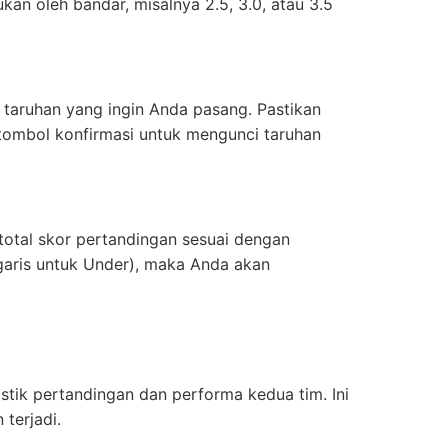
kan oleh bandar, misalnya 2.5, 3.0, atau 3.5
 taruhan yang ingin Anda pasang. Pastikan
k tombol konfirmasi untuk mengunci taruhan
 total skor pertandingan sesuai dengan
i garis untuk Under), maka Anda akan
tik pertandingan dan performa kedua tim. Ini
terjadi.